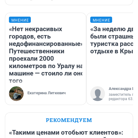
МНЕНИЕ
МНЕНИЕ
«Нет некрасивых
«За неделю две
городов, есть
были страшные
недофинансированные».
туристка расск
Путешественники
отдыхе в Крым
проехали 2000
километров по Уралу на
машине — стоило ли оно
того
Александра Ис
Екатерина Литкевич
заместитель гл
редактора 63.RU
РЕКОМЕНДУЕМ
«Такими ценами отобьют клиентов»: