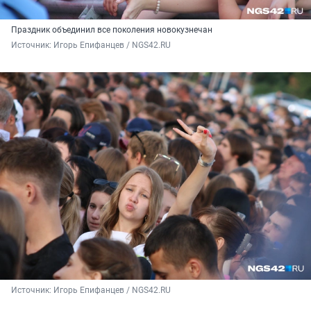
Праздник объединил все поколения новокузнечан
Источник: 
Игорь Епифанцев / NGS42.RU
Источник: 
Игорь Епифанцев / NGS42.RU