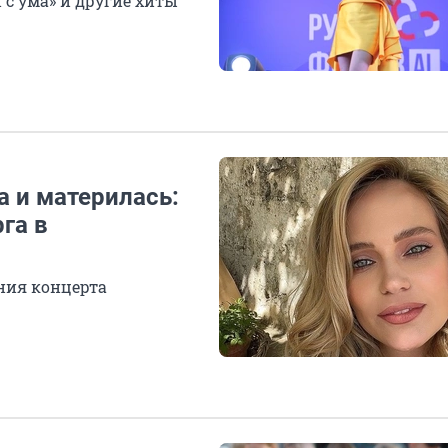
 с ума» и другие хиты
 и материлась:
га в
ния концерта