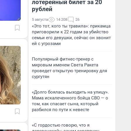
лотерейный билет за 20
рублей
5 августа
14 208
26
«Это тот, кого ты травила»: прикамца
приговорили к 22 годам за убийство
семьи его девушки, сейчас он звонит
ей с угрозами
Популярный фитнес-тренер с
мировым именем Света Ракета
проведет открытую тренировку для
сургутян
«Долго боялась выходить на улицу».
Мама искалеченного бойца СВО — о
том, как спасает сына, который
разбился по пути к невесте
«С гордостью говорю, что я