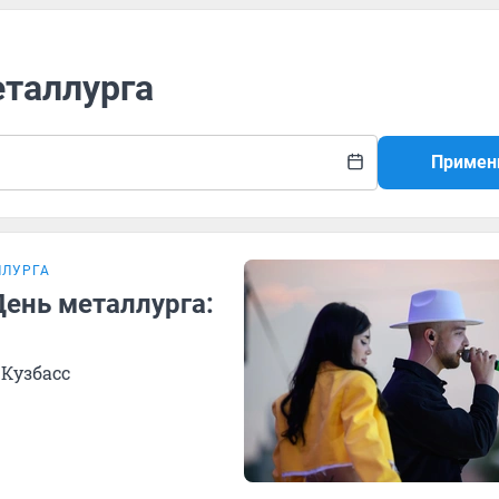
еталлурга
Примен
ЛЛУРГА
День металлурга:
 Кузбасс