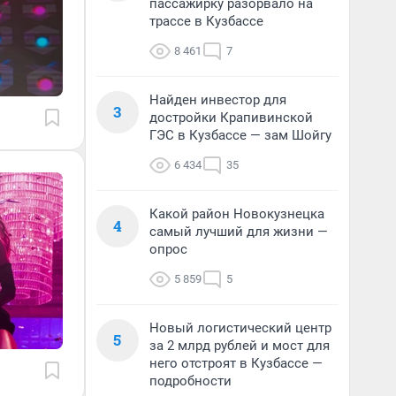
пассажирку разорвало на
трассе в Кузбассе
8 461
7
Найден инвестор для
3
достройки Крапивинской
ГЭС в Кузбассе — зам Шойгу
6 434
35
Какой район Новокузнецка
4
самый лучший для жизни —
опрос
5 859
5
Новый логистический центр
5
за 2 млрд рублей и мост для
него отстроят в Кузбассе —
подробности