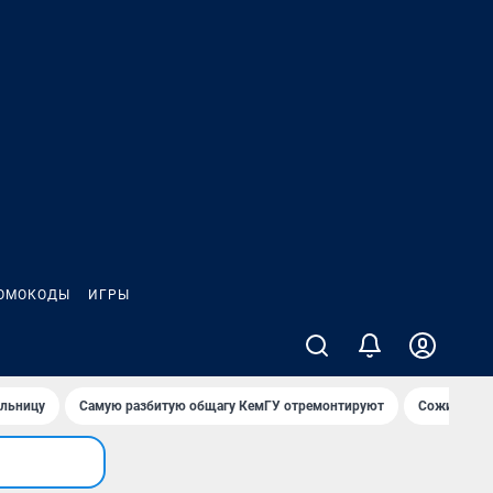
ОМОКОДЫ
ИГРЫ
ольницу
Самую разбитую общагу КемГУ отремонтируют
Сожительни