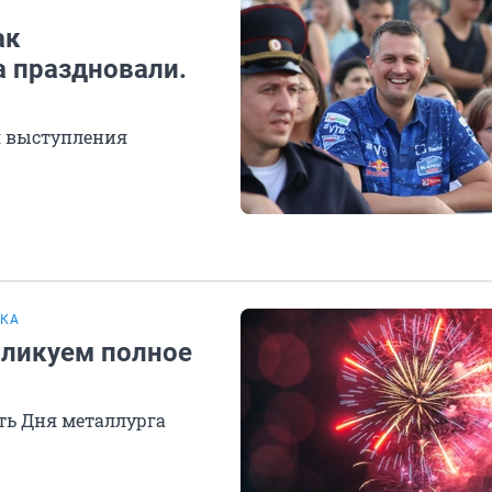
ак
а праздновали.
я выступления
ЦКА
бликуем полное
сть Дня металлурга