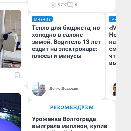
5 797
5
МНЕНИЕ
МНЕНИЕ
Тепло для бюджета, но
«Мы ви
холодно в салоне
Нолана
зимой. Водитель 13 лет
настро
ездит на электрокаре:
смотре
плюсы и минусы
чтобы 
выгляд
Денис Дедюхин
На
РЕКОМЕНДУЕМ
Уроженка Волгограда
выиграла миллион, купив