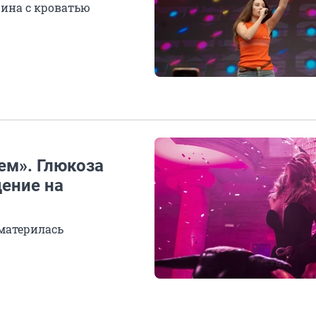
шина с кроватью
ем». Глюкоза
дение на
материлась