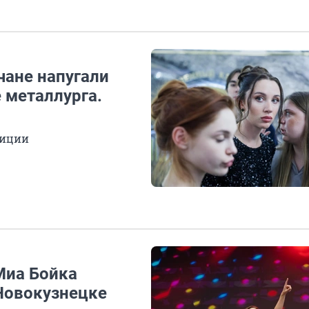
чане напугали
 металлурга.
лиции
Миа Бойка
 Новокузнецке