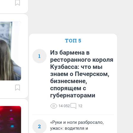
ТОП 5
Из бармена в
1
ресторанного короля
Кузбасса: что мы
знаем о Печерском,
бизнесмене,
спорящем с
губернаторами
14 052
12
«Руки и ноги разбросало,
2
ужас»: водителя и