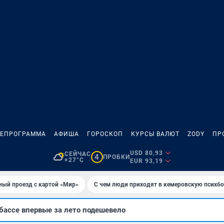
ЛЕПРОГРАММА
АФИША
ГОРОСКОП
КУРСЫ ВАЛЮТ
ZODY
ПР
USD 80,93
СЕЙЧАС
4
ПРОБКИ
+27°C
EUR 93,19
ный проезд с картой «Мир»
С чем люди приходят в кемеровскую психб
бассе впервые за лето подешевело