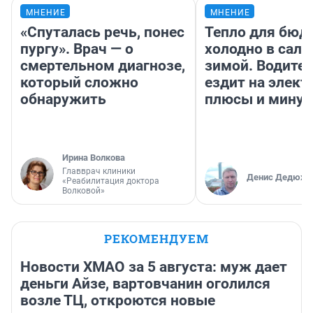
МНЕНИЕ
МНЕНИЕ
«Спуталась речь, понес
Тепло для бюд
пургу». Врач — о
холодно в сало
смертельном диагнозе,
зимой. Водител
который сложно
ездит на элект
обнаружить
плюсы и мину
Ирина Волкова
Главврач клиники
Денис Дедюхи
«Реабилитация доктора
Волковой»
РЕКОМЕНДУЕМ
Новости ХМАО за 5 августа: муж дает
деньги Айзе, вартовчанин оголился
возле ТЦ, откроются новые