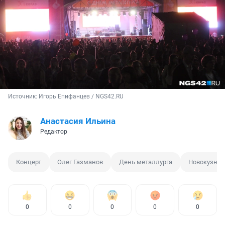
Источник: 
Игорь Епифанцев / NGS42.RU
Анастасия Ильина
Редактор
Концерт
Олег Газманов
День металлурга
Новокузнец
0
0
0
0
0