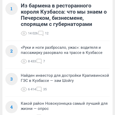
Из бармена в ресторанного
1
короля Кузбасса: что мы знаем о
Печерском, бизнесмене,
спорящем с губернаторами
14 026
12
«Руки и ноги разбросало, ужас»: водителя и
2
пассажирку разорвало на трассе в Кузбассе
8 433
7
Найден инвестор для достройки Крапивинской
3
ГЭС в Кузбассе — зам Шойгу
6 414
35
Какой район Новокузнецка самый лучший для
4
жизни — опрос