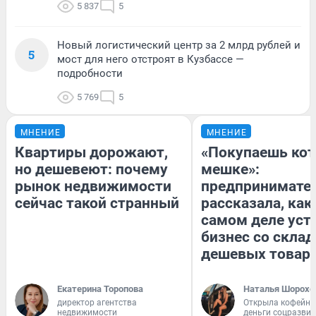
5 837
5
Новый логистический центр за 2 млрд рублей и
5
мост для него отстроят в Кузбассе —
подробности
5 769
5
МНЕНИЕ
МНЕНИЕ
Квартиры дорожают,
«Покупаешь кот
но дешевеют: почему
мешке»:
рынок недвижимости
предпринимате
сейчас такой странный
рассказала, как
самом деле уст
бизнес со скла
дешевых товар
Екатерина Торопова
Наталья Шорохо
директор агентства
Открыла кофейну
недвижимости
деньги соцразви