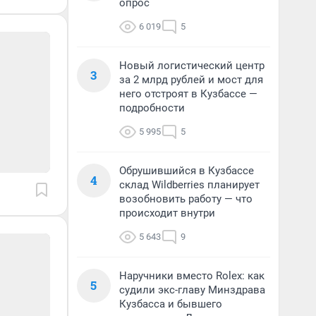
опрос
6 019
5
Новый логистический центр
3
за 2 млрд рублей и мост для
него отстроят в Кузбассе —
подробности
5 995
5
Обрушившийся в Кузбассе
4
склад Wildberries планирует
возобновить работу — что
происходит внутри
5 643
9
Наручники вместо Rolex: как
5
судили экс-главу Минздрава
Кузбасса и бывшего