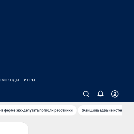
ОМОКОДЫ
ИГРЫ
На ферме экс-депутата погибли работники
Женщина едва не истекла кро