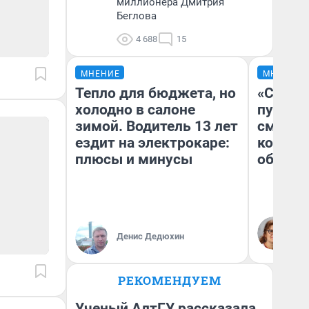
миллионера Дмитрия
Беглова
4 688
15
МНЕНИЕ
МНЕНИЕ
Тепло для бюджета, но
«Спутал
холодно в салоне
пургу».
зимой. Водитель 13 лет
смерте
ездит на электрокаре:
которы
плюсы и минусы
обнару
Ир
Гл
Денис Дедюхин
«Р
Во
РЕКОМЕНДУЕМ
Ученый АлтГУ рассказала,