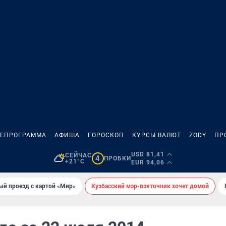
ЛЕПРОГРАММА
АФИША
ГОРОСКОП
КУРСЫ ВАЛЮТ
ZODY
ПР
USD 81,41
СЕЙЧАС
4
ПРОБКИ
+21°C
EUR 94,06
ый проезд с картой «Мир»
Кузбасский мэр-взяточник хочет домой