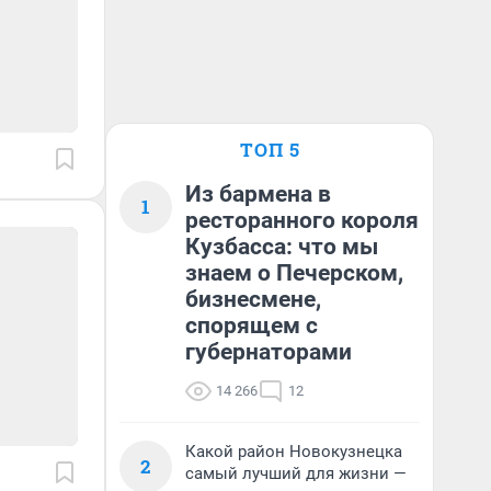
ТОП 5
Из бармена в
1
ресторанного короля
Кузбасса: что мы
знаем о Печерском,
бизнесмене,
спорящем с
губернаторами
14 266
12
Какой район Новокузнецка
2
самый лучший для жизни —