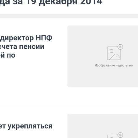
да за 19 декабря 2014
 директор НПФ
счета пенсии
й по
ет укрепляться