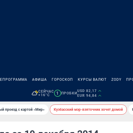
ЛЕПРОГРАММА
АФИША
ГОРОСКОП
КУРСЫ ВАЛЮТ
ZODY
ПР
USD 82,17
СЕЙЧАС
1
ПРОБКИ
+16°C
EUR 94,84
ый проезд с картой «Мир»
Кузбасский мэр-взяточник хочет домой