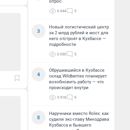
опрос
6 044
5
Новый логистический центр
3
за 2 млрд рублей и мост для
него отстроят в Кузбассе —
подробности
6 030
5
Обрушившийся в Кузбассе
4
склад Wildberries планирует
возобновить работу — что
происходит внутри
5 918
9
Наручники вместо Rolex: как
5
судили экс-главу Минздрава
Кузбасса и бывшего