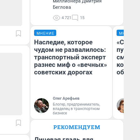
миллионера Дмитрия
Беглова
4 721
15
МНЕНИЕ
МНЕНИЕ
Наследие, которое
«Спутал
чудом не развалилось:
пургу».
транспортный эксперт
смерте
разнес миф о «вечных»
которы
советских дорогах
обнару
Олег Арефьев
Ир
Блогер, предприниматель,
Гл
владелец в транспортном
«Р
бизнесе
Во
РЕКОМЕНДУЕМ
Лицевая гладь для