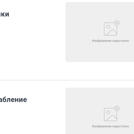
лки
абление