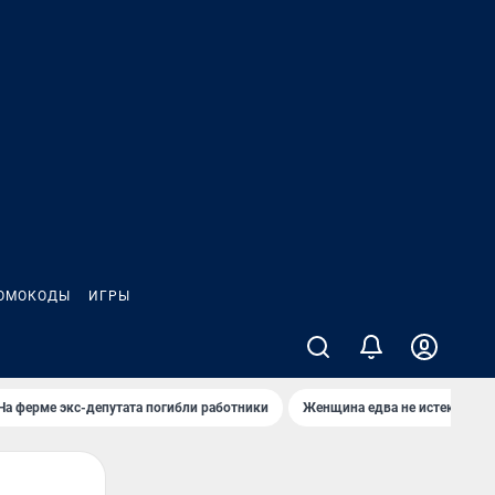
ОМОКОДЫ
ИГРЫ
На ферме экс-депутата погибли работники
Женщина едва не истекла кро