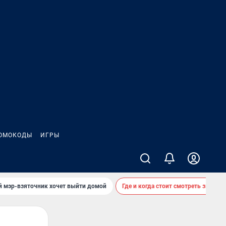
ОМОКОДЫ
ИГРЫ
й мэр-взяточник хочет выйти домой
Где и когда стоит смотреть звездоп