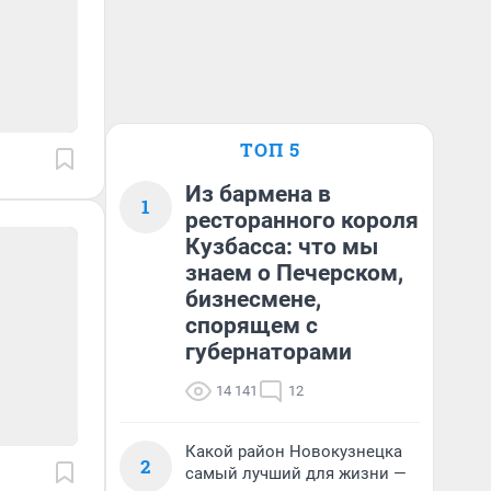
ТОП 5
Из бармена в
1
ресторанного короля
Кузбасса: что мы
знаем о Печерском,
бизнесмене,
спорящем с
губернаторами
14 141
12
Какой район Новокузнецка
2
самый лучший для жизни —