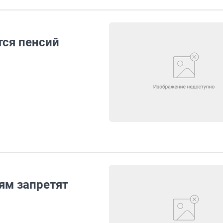
ся пенсий
м запретят