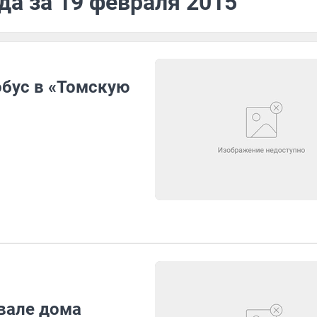
да за 19 февраля 2015
обус в «Томскую
вале дома