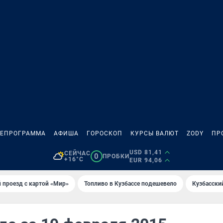
ЛЕПРОГРАММА
АФИША
ГОРОСКОП
КУРСЫ ВАЛЮТ
ZODY
ПР
USD 81,41
СЕЙЧАС
0
ПРОБКИ
+16°C
EUR 94,06
 проезд с картой «Мир»
Топливо в Кузбассе подешевело
Кузбасски