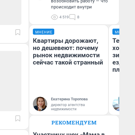
возобновить работу — что
происходит внутри
4 519
8
МНЕНИЕ
МНЕНИЕ
Квартиры дорожают,
Тепло 
но дешевеют: почему
холодн
рынок недвижимости
зимой.
сейчас такой странный
ездит н
плюсы 
Екатерина Торопова
Д
директор агентства
недвижимости
РЕКОМЕНДУЕМ
Участницу шоу «Мама в