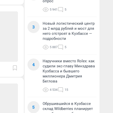
опрос
5 941
5
Новый логистический центр
3
за 2 млрд рублей и мост для
него отстроят в Кузбассе —
подробности
5 887
5
Наручники вместо Rolex: как
4
судили экс-главу Минздрава
Кузбасса и бывшего
миллионера Дмитрия
Беглова
4 534
15
Обрушившийся в Кузбассе
5
склад Wildberries планирует