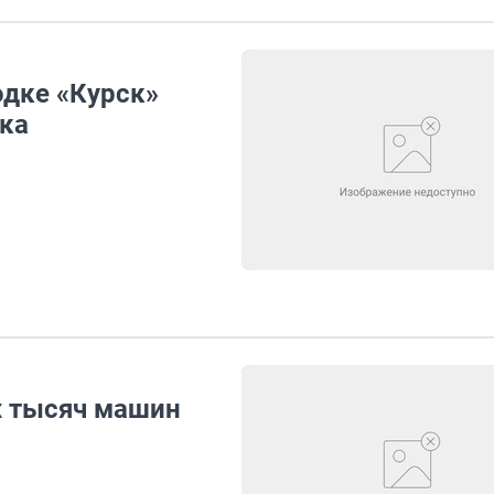
дке «Курск»
ока
х тысяч машин