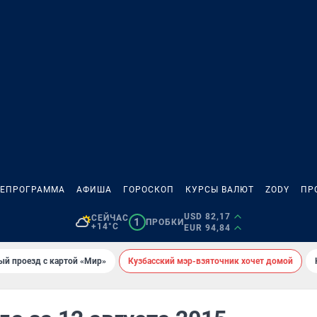
ЛЕПРОГРАММА
АФИША
ГОРОСКОП
КУРСЫ ВАЛЮТ
ZODY
ПР
USD 82,17
СЕЙЧАС
1
ПРОБКИ
+14°C
EUR 94,84
ый проезд с картой «Мир»
Кузбасский мэр-взяточник хочет домой