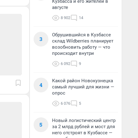
Кузбасса и его жителей в
августе
8 902
14
Обрушившийся в Кузбассе
3
склад Wildberries планирует
возобновить работу — что
происходит внутри
6 092
9
Какой район Новокузнецка
4
самый лучший для жизни —
опрос
6 076
5
Новый логистический центр
5
за 2 млрд рублей и мост для
него отстроят в Кузбассе —