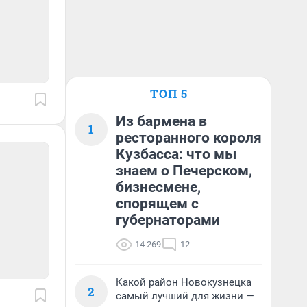
ТОП 5
Из бармена в
1
ресторанного короля
Кузбасса: что мы
знаем о Печерском,
бизнесмене,
спорящем с
губернаторами
14 269
12
Какой район Новокузнецка
2
самый лучший для жизни —