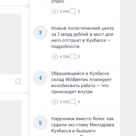
опрос
6 046
5
Новый логистический центр
3
за 2 млрд рублей и мост для
него отстроят в Кузбассе —
подробности
6 036
5
Обрушившийся в Кузбассе
4
склад Wildberries планирует
возобновить работу — что
происходит внутри
5 953
9
Наручники вместо Rolex: как
5
судили экс-главу Минздрава
Кузбасса и бывшего