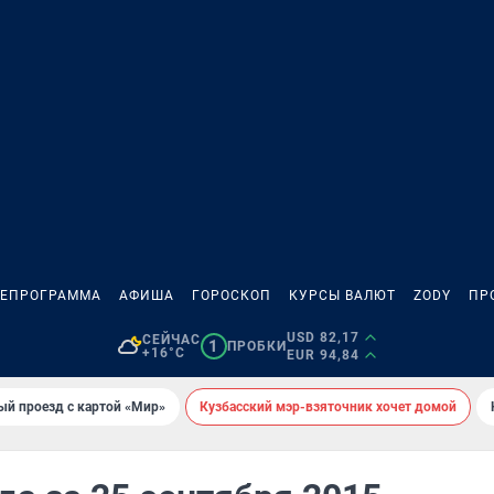
ЛЕПРОГРАММА
АФИША
ГОРОСКОП
КУРСЫ ВАЛЮТ
ZODY
ПР
USD 82,17
СЕЙЧАС
1
ПРОБКИ
+16°C
EUR 94,84
ый проезд с картой «Мир»
Кузбасский мэр-взяточник хочет домой