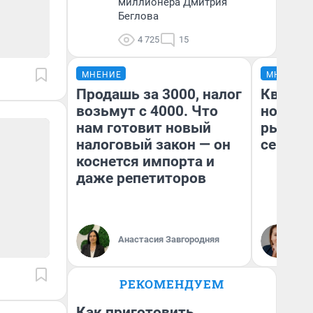
миллионера Дмитрия
Беглова
4 725
15
МНЕНИЕ
МНЕНИЕ
Продашь за 3000, налог
Кварти
возьмут с 4000. Что
но деш
нам готовит новый
рынок 
налоговый закон — он
сейчас
коснется импорта и
даже репетиторов
Ек
Анастасия Завгородняя
ди
не
РЕКОМЕНДУЕМ
Как приготовить