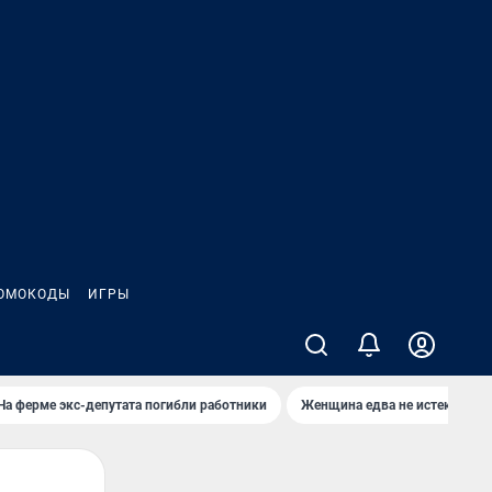
ОМОКОДЫ
ИГРЫ
На ферме экс-депутата погибли работники
Женщина едва не истекла кро