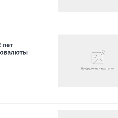
 лет
товалюты