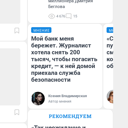
миллионера Дмитрия
Беглова
4 676
15
МНЕНИЕ
МНЕНИЕ
Мой банк меня
«Спутал
бережет. Журналист
пургу».
хотела снять 200
смерте
тысяч, чтобы погасить
которы
кредит, — к ней домой
обнару
приехала служба
безопасности
Ир
Гл
Ксения Владимирская
«Р
Автор мнения
Во
РЕКОМЕНДУЕМ
«Так неожиданно и