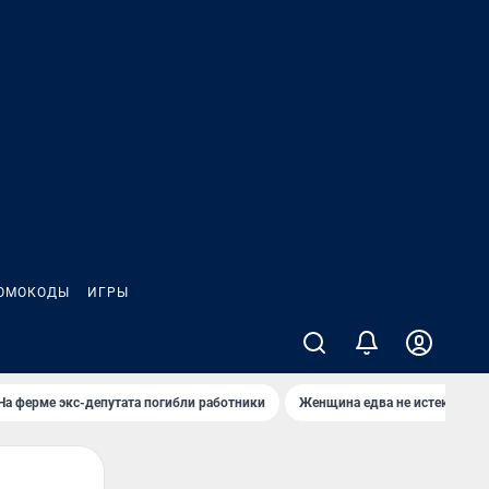
ОМОКОДЫ
ИГРЫ
На ферме экс-депутата погибли работники
Женщина едва не истекла кро