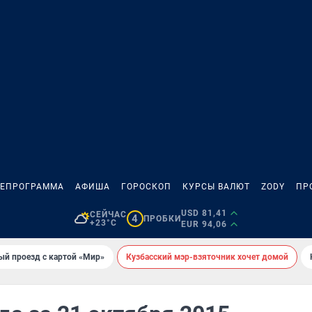
ЛЕПРОГРАММА
АФИША
ГОРОСКОП
КУРСЫ ВАЛЮТ
ZODY
ПР
USD 81,41
СЕЙЧАС
4
ПРОБКИ
+23°C
EUR 94,06
ый проезд с картой «Мир»
Кузбасский мэр-взяточник хочет домой