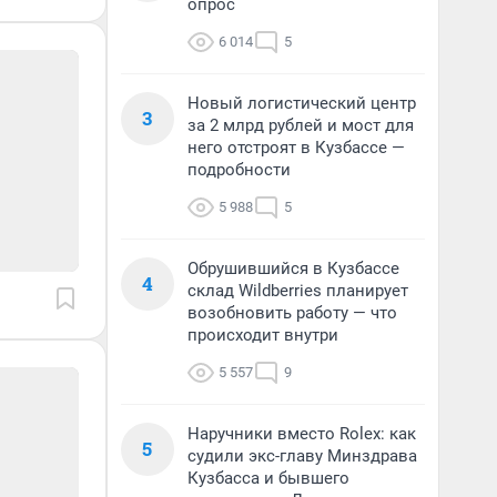
опрос
6 014
5
Новый логистический центр
3
за 2 млрд рублей и мост для
него отстроят в Кузбассе —
подробности
5 988
5
Обрушившийся в Кузбассе
4
склад Wildberries планирует
возобновить работу — что
происходит внутри
5 557
9
Наручники вместо Rolex: как
5
судили экс-главу Минздрава
Кузбасса и бывшего