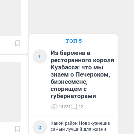
ТОП 5
Из бармена в
1
ресторанного короля
Кузбасса: что мы
знаем о Печерском,
бизнесмене,
спорящем с
губернаторами
14 224
12
Какой район Новокузнецка
2
самый лучший для жизни —