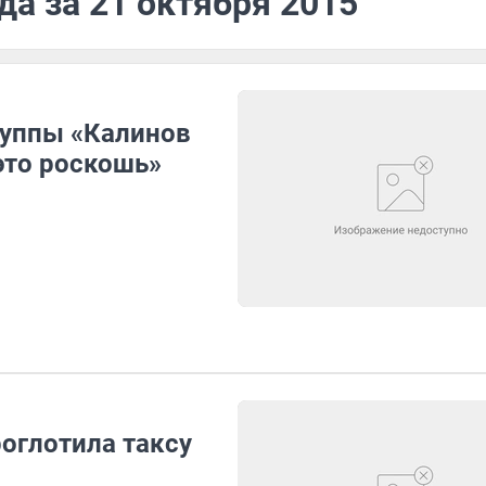
да за 21 октября 2015
руппы «Калинов
 это роскошь»
оглотила таксу