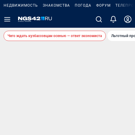
НЕДВИЖИМОСТЬ
ЗНАКОМСТВА
ПОГОДА
ФОРУМ
ТЕЛЕПРО
Чего ждать кузбассовцам осенью — ответ экономиста
Льготный про