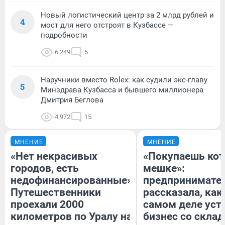
Новый логистический центр за 2 млрд рублей и
4
мост для него отстроят в Кузбассе —
подробности
6 249
5
Наручники вместо Rolex: как судили экс-главу
5
Минздрава Кузбасса и бывшего миллионера
Дмитрия Беглова
4 972
15
МНЕНИЕ
МНЕНИЕ
«Нет некрасивых
«Покупаешь кот
городов, есть
мешке»:
недофинансированные».
предпринимате
Путешественники
рассказала, как
проехали 2000
самом деле уст
километров по Уралу на
бизнес со скла