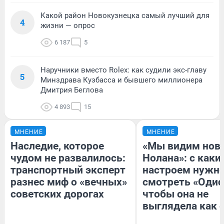
Какой район Новокузнецка самый лучший для
4
жизни — опрос
6 187
5
Наручники вместо Rolex: как судили экс-главу
5
Минздрава Кузбасса и бывшего миллионера
Дмитрия Беглова
4 893
15
МНЕНИЕ
МНЕНИЕ
Наследие, которое
«Мы видим нов
чудом не развалилось:
Нолана»: с каки
транспортный эксперт
настроем нужн
разнес миф о «вечных»
смотреть «Одис
советских дорогах
чтобы она не
выглядела как 