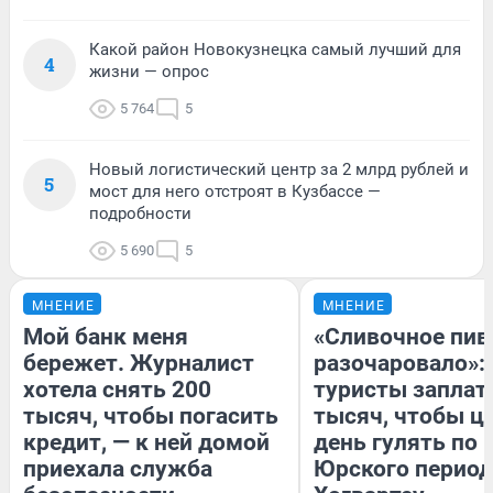
Какой район Новокузнецка самый лучший для
4
жизни — опрос
5 764
5
Новый логистический центр за 2 млрд рублей и
5
мост для него отстроят в Кузбассе —
подробности
5 690
5
МНЕНИЕ
МНЕНИЕ
Мой банк меня
«Сливочное пив
бережет. Журналист
разочаровало»:
хотела снять 200
туристы заплат
тысяч, чтобы погасить
тысяч, чтобы ц
кредит, — к ней домой
день гулять по 
приехала служба
Юрского период