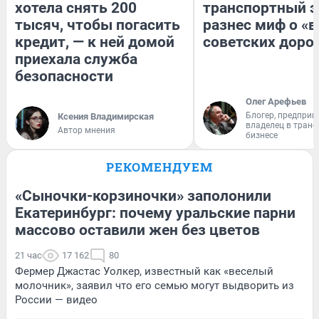
хотела снять 200
транспортный э
тысяч, чтобы погасить
разнес миф о «
кредит, — к ней домой
советских доро
приехала служба
безопасности
Олег Арефьев
Блогер, предприн
Ксения Владимирская
владелец в тран
Автор мнения
бизнесе
РЕКОМЕНДУЕМ
«Сыночки-корзиночки» заполонили
Екатеринбург: почему уральские парни
массово оставили жен без цветов
21 час
17 162
80
Фермер Джастас Уолкер, известный как «веселый
молочник», заявил что его семью могут выдворить из
России — видео