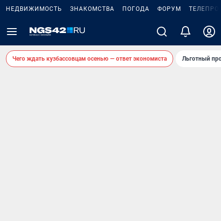
НЕДВИЖИМОСТЬ
ЗНАКОМСТВА
ПОГОДА
ФОРУМ
ТЕЛЕПРО
Чего ждать кузбассовцам осенью — ответ экономиста
Льготный про