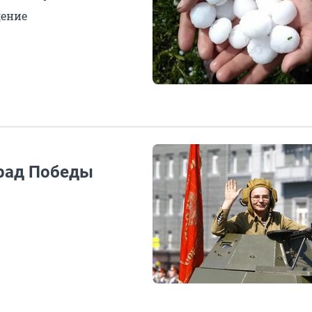
дение
арад Победы