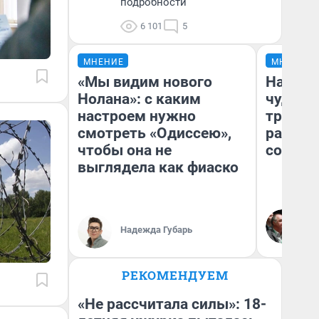
подробности
6 101
5
МНЕНИЕ
МНЕНИЕ
«Мы видим нового
Наслед
Нолана»: с каким
чудом 
настроем нужно
трансп
смотреть «Одиссею»,
разнес
чтобы она не
советс
выглядела как фиаско
Ол
Бл
Надежда Губарь
вл
би
РЕКОМЕНДУЕМ
«Не рассчитала силы»: 18-