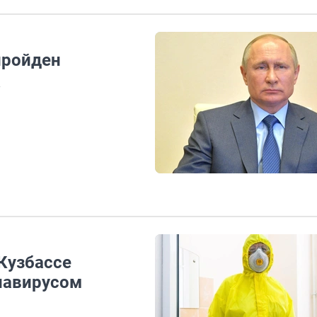
пройден
в
Кузбассе
навирусом