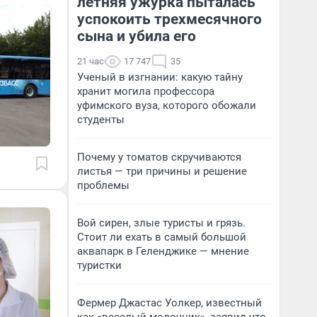
летняя ужурка пыталась
успокоить трехмесячного
сына и убила его
21 час
17 747
35
Ученый в изгнании: какую тайну
хранит могила профессора
уфимского вуза, которого обожали
студенты
Почему у томатов скручиваются
листья — три причины и решение
проблемы
Вой сирен, злые туристы и грязь.
Стоит ли ехать в самый большой
аквапарк в Геленджике — мнение
туристки
Фермер Джастас Уолкер, известный