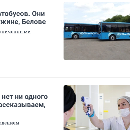
втобусов. Они
яжине, Белове
граниченными
 нет ни одного
ассказываем,
людением