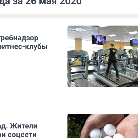
да за 26 мая 2020
отребнадзор
 фитнес-клубы
ад. Жители
ои соцсети