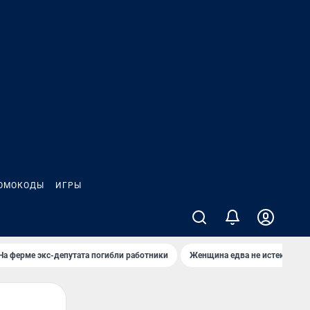
ОМОКОДЫ
ИГРЫ
На ферме экс-депутата погибли работники
Женщина едва не истекла кро