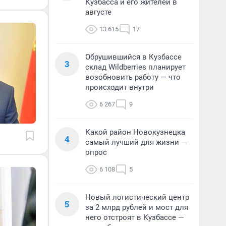
Кузбасса и его жителей в
августе
13 615
17
Обрушившийся в Кузбассе
3
склад Wildberries планирует
возобновить работу — что
происходит внутри
6 267
9
Какой район Новокузнецка
4
самый лучший для жизни —
опрос
6 108
5
Новый логистический центр
5
за 2 млрд рублей и мост для
него отстроят в Кузбассе —