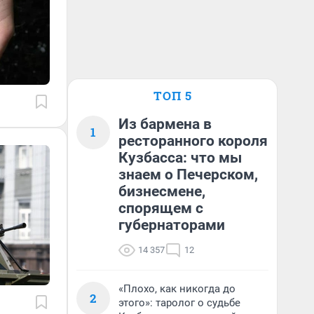
ТОП 5
Из бармена в
1
ресторанного короля
Кузбасса: что мы
знаем о Печерском,
бизнесмене,
спорящем с
губернаторами
14 357
12
«Плохо, как никогда до
2
этого»: таролог о судьбе