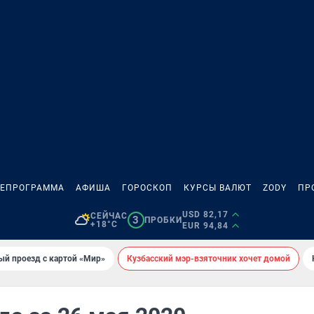
ЛЕПРОГРАММА
АФИША
ГОРОСКОП
КУРСЫ ВАЛЮТ
ZODY
ПР
USD 82,17
СЕЙЧАС
3
ПРОБКИ
+18°C
EUR 94,84
ый проезд с картой «Мир»
Кузбасский мэр-взяточник хочет домой