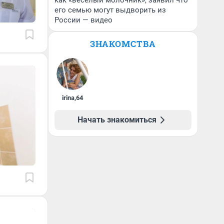
как «веселый молочник», заявил что
его семью могут выдворить из
России — видео
ЗНАКОМСТВА
irina
,
64
Начать знакомиться