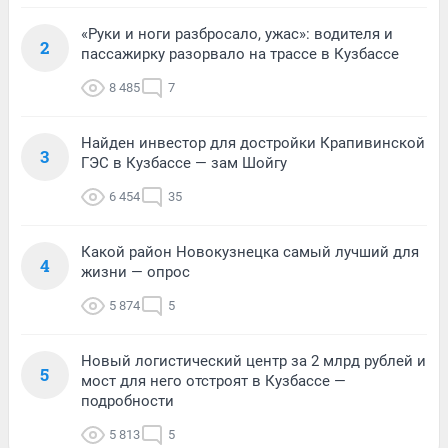
«Руки и ноги разбросало, ужас»: водителя и
2
пассажирку разорвало на трассе в Кузбассе
8 485
7
Найден инвестор для достройки Крапивинской
3
ГЭС в Кузбассе — зам Шойгу
6 454
35
Какой район Новокузнецка самый лучший для
4
жизни — опрос
5 874
5
Новый логистический центр за 2 млрд рублей и
5
мост для него отстроят в Кузбассе —
подробности
5 813
5