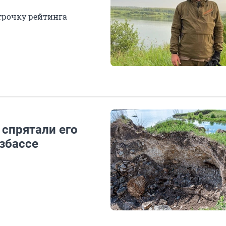
трочку рейтинга
 спрятали его
збассе