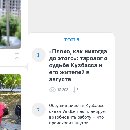
ТОП 5
«Плохо, как никогда
1
до этого»: таролог о
судьбе Кузбасса и
его жителей в
августе
15 202
24
Обрушившийся в Кузбассе
2
склад Wildberries планирует
возобновить работу — что
происходит внутри