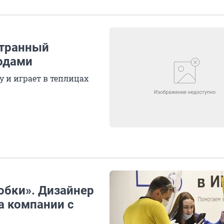
странный
одами
 и играет в теплицах
обки». Дизайнер
а компании с