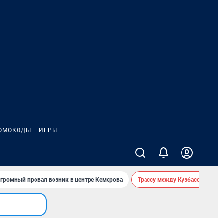
ОМОКОДЫ
ИГРЫ
громный провал возник в центре Кемерова
Трассу между Кузбассом и 