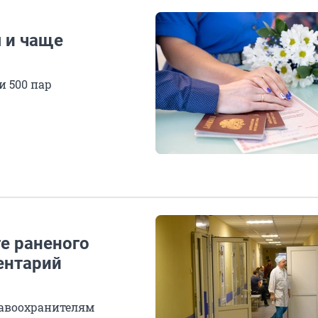
 и чаще
и 500 пар
е раненого
ентарий
авоохранителям