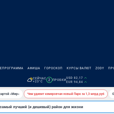
ЛЕПРОГРАММА
АФИША
ГОРОСКОП
КУРСЫ ВАЛЮТ
ZODY
ПР
USD 82,17
СЕЙЧАС
2
ПРОБКИ
+23°C
EUR 94,84
картой «Мир»
Чем удивит кемеровчан новый Парк за 1,3 млрд руб
О
 самый лучший (и дешевый) район для жизни