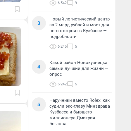
6 542
9
Новый логистический центр
3
за 2 млрд рублей и мост для
него отстроят в Кузбассе —
подробности
6 245
5
Какой район Новокузнецка
4
самый лучший для жизни —
опрос
6 242
5
Наручники вместо Rolex: как
5
судили экс-главу Минздрава
Кузбасса и бывшего
миллионера Дмитрия
Беглова