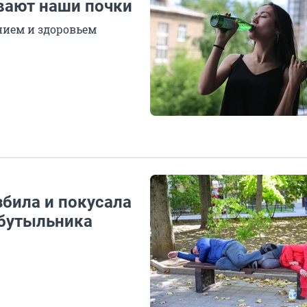
вают наши почки
нием и здоровьем
збила и покусала
обутыльника