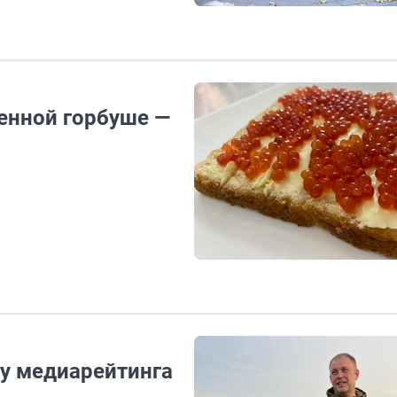
енной горбуше —
ку медиарейтинга