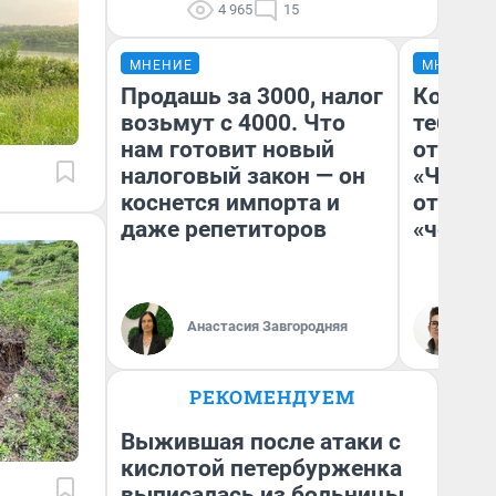
4 965
15
МНЕНИЕ
МНЕНИЕ
Продашь за 3000, налог
Колобо
возьмут с 4000. Что
тебя бо
нам готовит новый
отложи
налоговый закон — он
«Челов
коснется импорта и
отзыв 
даже репетиторов
«челов
Анастасия Завгородняя
На
РЕКОМЕНДУЕМ
Выжившая после атаки с
кислотой петербурженка
выписалась из больницы