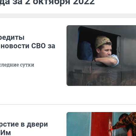
да за 2 октября 2022
кредиты
 новости СВО за
следние сутки
рстие в двери
 Им