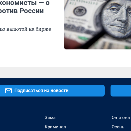
экономисты — о
ротив России
влю валютой на бирже
Подписаться на новости
Зима
Он и она
Криминал
Осень