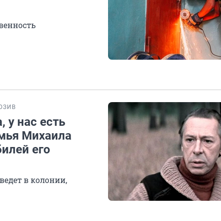
венность
ЮЗИВ
, у нас есть
емья Михаила
илей его
ведет в колонии,