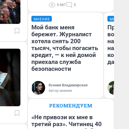
5 687
5
МНЕНИЕ
МНЕНИЕ
Мой банк меня
Продаш
бережет. Журналист
возьмут
хотела снять 200
нам го
тысяч, чтобы погасить
налого
кредит, — к ней домой
коснет
приехала служба
даже р
безопасности
Ксения Владимирская
Ан
Автор мнения
РЕКОМЕНДУЕМ
«Не привози их мне в
третий раз». Читинец 40