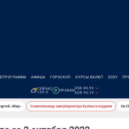
ЛЕПРОГРАММА
АФИША
ГОРОСКОП
КУРСЫ ВАЛЮТ
ZODY
ПР
USD 80,93
СЕЙЧАС
0
ПРОБКИ
+24°C
EUR 93,19
картой «Мир»
Сожительницу замгубернатора Кузбасса осудили
На С