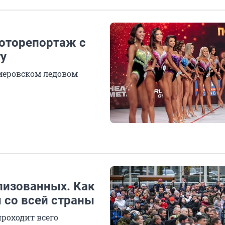
фоторепортаж с
гу
меровском ледовом
изованных. Как
 со всей страны
проходит всего