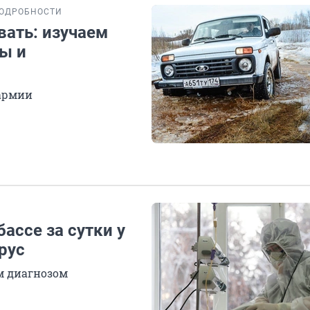
ОДРОБНОСТИ
ать: изучаем
ы и
 армии
ассе за сутки у
рус
м диагнозом