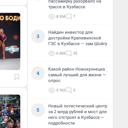
пассажирку разорвало на
трассе в Кузбассе
8 354
7
Найден инвестор для
3
достройки Крапивинской
ГЭС в Кузбассе — зам Шойгу
6 369
35
Какой район Новокузнецка
4
самый лучший для жизни —
опрос
5 763
5
Новый логистический центр
5
за 2 млрд рублей и мост для
него отстроят в Кузбассе —
подробности