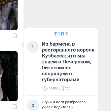
ТОП 5
Из бармена в
1
ресторанного короля
Кузбасса: что мы
знаем о Печерском,
бизнесмене,
спорящем с
губернаторами
13 958
12
«Руки и ноги разбросало,
2
ужас»: водителя и