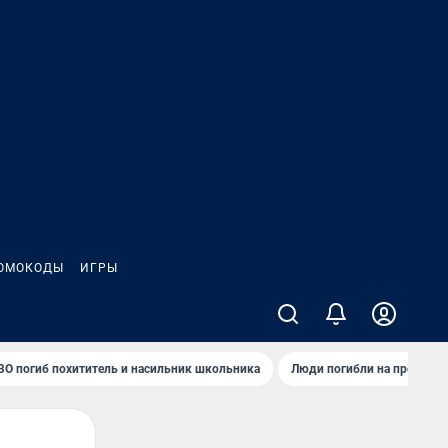
ОМОКОДЫ
ИГРЫ
ВО погиб похититель и насильник школьника
Люди погибли на предприя