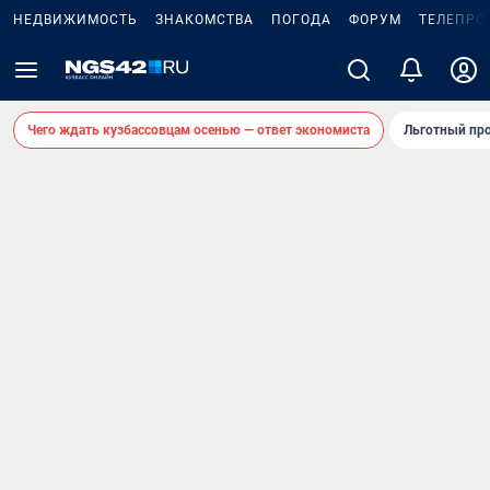
НЕДВИЖИМОСТЬ
ЗНАКОМСТВА
ПОГОДА
ФОРУМ
ТЕЛЕПРО
Чего ждать кузбассовцам осенью — ответ экономиста
Льготный про