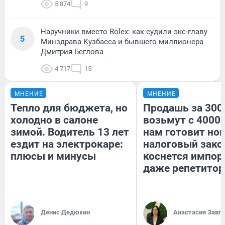
5 874
9
Наручники вместо Rolex: как судили экс-главу
5
Минздрава Кузбасса и бывшего миллионера
Дмитрия Беглова
4 717
15
МНЕНИЕ
МНЕНИЕ
Тепло для бюджета, но
Продашь за 3000
холодно в салоне
возьмут с 4000.
зимой. Водитель 13 лет
нам готовит но
ездит на электрокаре:
налоговый зако
плюсы и минусы
коснется импор
даже репетитор
Денис Дедюхин
Анастасия Завг