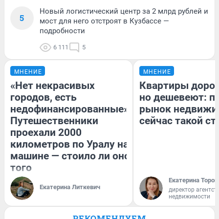
Новый логистический центр за 2 млрд рублей и
5
мост для него отстроят в Кузбассе —
подробности
6 111
5
МНЕНИЕ
МНЕНИЕ
«Нет некрасивых
Квартиры доро
городов, есть
но дешевеют: п
недофинансированные».
рынок недвижи
Путешественники
сейчас такой с
проехали 2000
километров по Уралу на
машине — стоило ли оно
того
Екатерина Тороп
Екатерина Литкевич
директор агентст
недвижимости
РЕКОМЕНДУЕМ