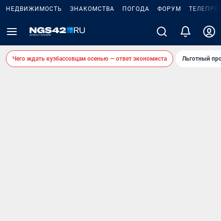
НЕДВИЖИМОСТЬ
ЗНАКОМСТВА
ПОГОДА
ФОРУМ
ТЕЛЕПРО
Чего ждать кузбассовцам осенью — ответ экономиста
Льготный про