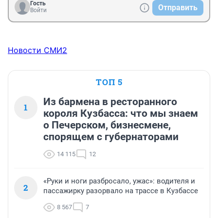
Гость
Отправить
Войти
Новости СМИ2
ТОП 5
Из бармена в ресторанного
1
короля Кузбасса: что мы знаем
о Печерском, бизнесмене,
спорящем с губернаторами
14 115
12
«Руки и ноги разбросало, ужас»: водителя и
2
пассажирку разорвало на трассе в Кузбассе
8 567
7