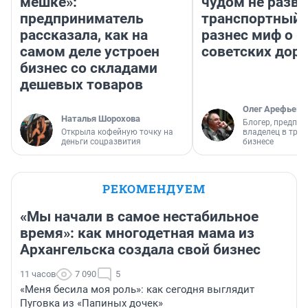
мешке»:
чудом не разва
предприниматель
транспортный 
рассказала, как на
разнес миф о 
самом деле устроен
советских доро
бизнес со складами
дешевых товаров
Олег Арефьев
Наталья Шорохова
Блогер, предпри
Открыла кофейную точку на
владелец в тра
деньги соцразвития
бизнесе
РЕКОМЕНДУЕМ
«Мы начали в самое нестабильное
время»: как многодетная мама из
Архангельска создала свой бизнес
11 часов
7 090
5
«Меня бесила моя роль»: как сегодня выглядит
Пуговка из «Папиных дочек»