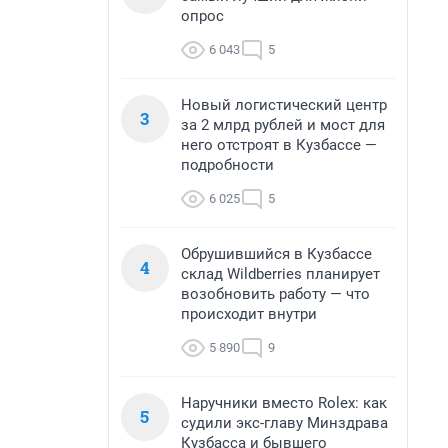
опрос
6 043
5
Новый логистический центр
3
за 2 млрд рублей и мост для
него отстроят в Кузбассе —
подробности
6 025
5
Обрушившийся в Кузбассе
4
склад Wildberries планирует
возобновить работу — что
происходит внутри
5 890
9
Наручники вместо Rolex: как
5
судили экс-главу Минздрава
Кузбасса и бывшего