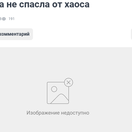
 не спасла от хаоса
8
191
 комментарий