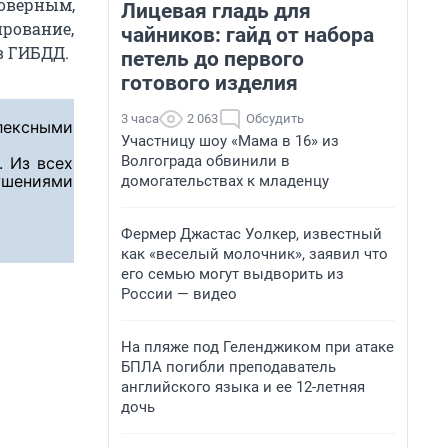
товерным,
Лицевая гладь для
ирование,
чайников: гайд от набора
в ГИБДД.
петель до первого
готового изделия
3 часа
2 063
Обсудить
лексными
Участницу шоу «Мама в 16» из
Волгограда обвинили в
. Из всех
рушениями
домогательствах к младенцу
Фермер Джастас Уолкер, известный
как «веселый молочник», заявил что
его семью могут выдворить из
России — видео
На пляже под Геленджиком при атаке
БПЛА погибли преподаватель
английского языка и ее 12-летняя
дочь