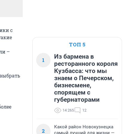
ики с
такие
ТОП 5
ли –
Из бармена в
1
ресторанного короля
Кузбасса: что мы
 выбрать
знаем о Печерском,
бизнесмене,
спорящем с
губернаторами
более
14 265
12
Какой район Новокузнецка
2
самый лучший для жизни —