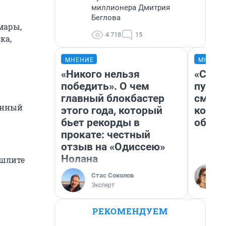
миллионера Дмитрия
Беглова
мары,
4 718
15
ка,
МНЕНИЕ
МНЕНИ
«Никого нельзя
«Спут
победить». О чем
пургу»
главный блокбастер
смерт
онный
этого года, который
котор
бьет рекорды в
обнар
прокате: честный
отзыв на «Одиссею»
Нолана
ишлите
Стас Соколов
Эксперт
РЕКОМЕНДУЕМ