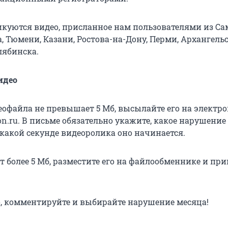
икуются видео, присланное нам пользователями из Са
, Тюмени, Казани, Ростова-на-Дону, Перми, Архангельс
лябинска.
идео
еофайла не превышает 5 Мб, высылайте его на электр
on.ru. В письме обязательно укажите, какое нарушение
 какой секунде видеоролика оно начинается.
т более 5 Мб, разместите его на файлообменнике и пр
, комментируйте и выбирайте нарушение месяца!