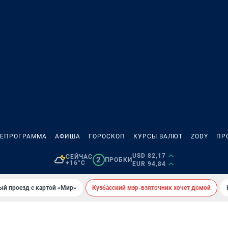
ЛЕПРОГРАММА
АФИША
ГОРОСКОП
КУРСЫ ВАЛЮТ
ZODY
ПР
USD 82,17
СЕЙЧАС
2
ПРОБКИ
+16°C
EUR 94,84
ый проезд с картой «Мир»
Кузбасский мэр-взяточник хочет домой