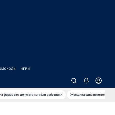
ОМОКОДЫ
ИГРЫ
На ферме экс-депутата погибли работники
Женщина едва не истекла кро