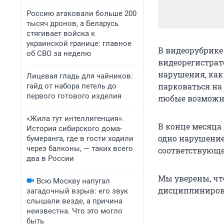
Россию атаковали больше 200
тысяч дронов, а Беларусь
стягивает войска к
украинской границе: главное
В видеорубрике
об СВО за неделю
видеорегистрато
нарушения, как
Лицевая гладь для чайников:
парковаться на
гайд от набора петель до
первого готового изделия
любые возможн
«Жила тут интеллигенция».
В конце месяца
История сибирского дома-
одно нарушение
бумеранга, где в гости ходили
через балконы, — таких всего
соответствующе
два в России
Мы уверены, чт
Всю Москву напугал
дисциплинирова
загадочный взрыв: его звук
слышали везде, а причина
неизвестна. Что это могло
быть