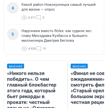
Какой район Новокузнецка самый лучший
4
для жизни — опрос
6 211
5
Наручники вместо Rolex: как судили экс-
5
главу Минздрава Кузбасса и бывшего
миллионера Дмитрия Беглова
4 929
15
МНЕНИЕ
МНЕНИЕ
«Никого нельзя
«Финал не совп
победить». О чем
ожиданиями»: 
главный блокбастер
смотреть фил
этого года, который
«Старый орел» 
бьет рекорды в
большом экран
прокате: честный
честная рецен
отзыв на «Одиссею»