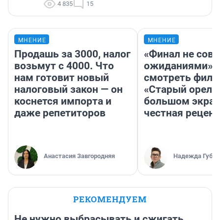
4 835
15
МНЕНИЕ
МНЕНИЕ
Продашь за 3000, налог
«Финал не совп
возьмут с 4000. Что
ожиданиями»: 
нам готовит новый
смотреть фил
налоговый закон — он
«Старый орел» 
коснется импорта и
большом экран
даже репетиторов
честная рецен
Анастасия Завгородняя
Надежда Губар
РЕКОМЕНДУЕМ
Не нужно выбрасывать и сжигать