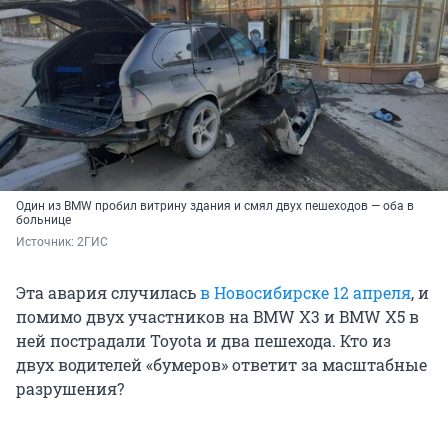
Один из BMW пробил витрину здания и смял двух пешеходов — оба в
больнице
Источник: 
2ГИС
Эта авария случилась
в Новосибирске 12 апреля
, и
помимо двух участников на BMW X3 и BMW X5 в
ней пострадали Toyota и два пешехода. Кто из
двух водителей «бумеров» ответит за масштабные
разрушения?