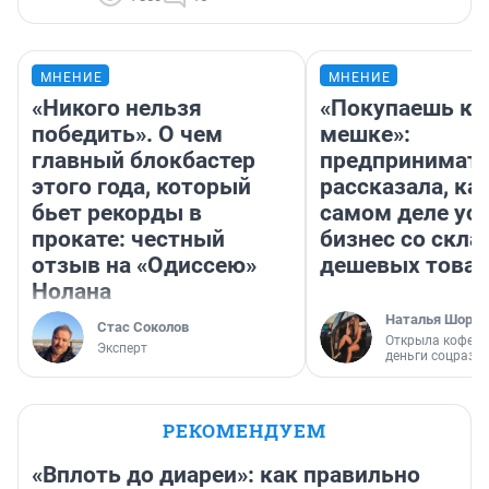
МНЕНИЕ
МНЕНИЕ
«Никого нельзя
«Покупаешь ко
победить». О чем
мешке»:
главный блокбастер
предпринимат
этого года, который
рассказала, как
бьет рекорды в
самом деле ус
прокате: честный
бизнес со скл
отзыв на «Одиссею»
дешевых това
Нолана
Наталья Шорох
Стас Соколов
Открыла кофейн
Эксперт
деньги соцразв
РЕКОМЕНДУЕМ
«Вплоть до диареи»: как правильно