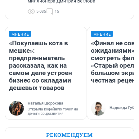
миллионера Дмитрия Беглова
5 035
15
МНЕНИЕ
МНЕНИЕ
«Покупаешь кота в
«Финал не совп
мешке»:
ожиданиями»: 
предприниматель
смотреть фил
рассказала, как на
«Старый орел» 
самом деле устроен
большом экран
бизнес со складами
честная рецен
дешевых товаров
Наталья Шорохова
Надежда Губар
Открыла кофейную точку на
деньги соцразвития
РЕКОМЕНДУЕМ