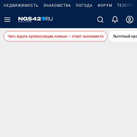
НЕДВИЖИМОСТЬ
ЗНАКОМСТВА
ПОГОДА
ФОРУМ
ТЕЛЕПРО
Чего ждать кузбассовцам осенью — ответ экономиста
Льготный про