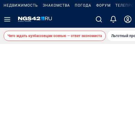
НЕДВИЖИМОСТЬ
ЗНАКОМСТВА
ПОГОДА
ФОРУМ
ТЕЛЕПРО
Чего ждать кузбассовцам осенью — ответ экономиста
Льготный про