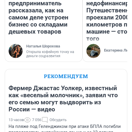
предприниматель
недофинансиро
рассказала, как на
Путешественн
самом деле устроен
проехали 2000
бизнес со складами
километров по 
дешевых товаров
машине — стои
того
Наталья Шорохова
Екатерина Лит
Открыла кофейную точку на
деньги соцразвития
РЕКОМЕНДУЕМ
Фермер Джастас Уолкер, известный
как «веселый молочник», заявил что
его семью могут выдворить из
России — видео
13 часов
7 056
Обсудить
На пляже под Геленджиком при атаке БПЛА погибли