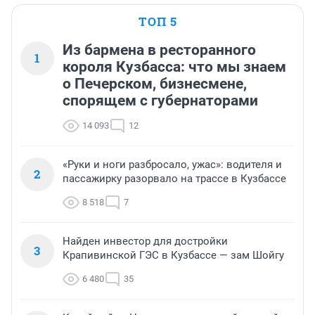
ТОП 5
Из бармена в ресторанного
1
короля Кузбасса: что мы знаем
о Печерском, бизнесмене,
спорящем с губернаторами
14 093
12
«Руки и ноги разбросало, ужас»: водителя и
2
пассажирку разорвало на трассе в Кузбассе
8 518
7
Найден инвестор для достройки
3
Крапивинской ГЭС в Кузбассе — зам Шойгу
6 480
35