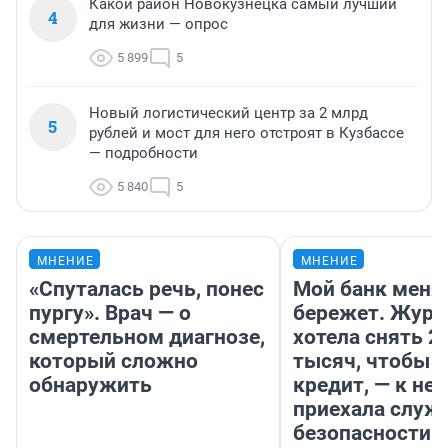
Какой район Новокузнецка самый лучший
4
для жизни — опрос
5 899
5
Новый логистический центр за 2 млрд
5
рублей и мост для него отстроят в Кузбассе
— подробности
5 840
5
МНЕНИЕ
МНЕНИЕ
«Спуталась речь, понес
Мой банк меня
пургу». Врач — о
бережет. Журн
смертельном диагнозе,
хотела снять 2
который сложно
тысяч, чтобы п
обнаружить
кредит, — к не
приехала служ
безопасности