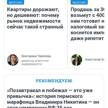
МНЕНИЕ
МНЕНИЕ
Квартиры дорожают,
Продашь за 300
но дешевеют: почему
возьмут с 4000
рынок недвижимости
нам готовит н
сейчас такой странный
налоговый зако
коснется импор
даже репетито
Екатерина Торопова
Анастасия Зав
директор агентства
недвижимости
РЕКОМЕНДУЕМ
«Позавтракал и побежал — это уже
привычка»: история пермского
марафонца Владимира Никитина — он
стал чемпионом РФ 35 раз