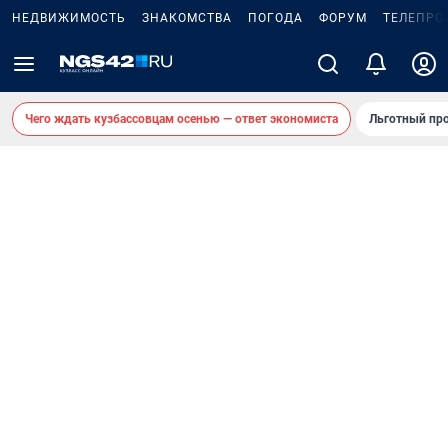
НЕДВИЖИМОСТЬ
ЗНАКОМСТВА
ПОГОДА
ФОРУМ
ТЕЛЕПРО
Чего ждать кузбассовцам осенью — ответ экономиста
Льготный про