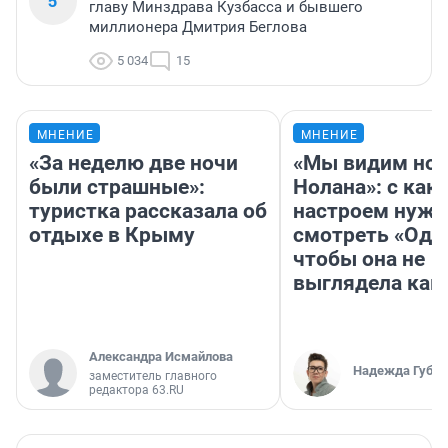
5
главу Минздрава Кузбасса и бывшего
миллионера Дмитрия Беглова
5 034
15
МНЕНИЕ
МНЕНИЕ
«За неделю две ночи
«Мы видим нов
были страшные»:
Нолана»: с как
туристка рассказала об
настроем нужн
отдыхе в Крыму
смотреть «Оди
чтобы она не
выглядела как
Александра Исмайлова
Надежда Губар
заместитель главного
редактора 63.RU