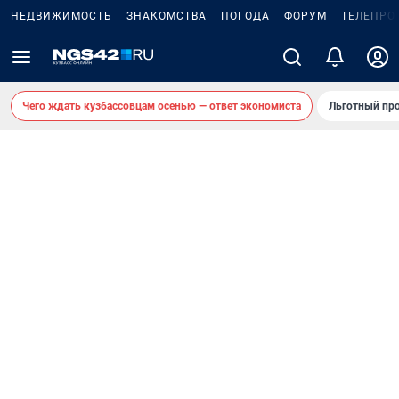
НЕДВИЖИМОСТЬ
ЗНАКОМСТВА
ПОГОДА
ФОРУМ
ТЕЛЕПРО
Чего ждать кузбассовцам осенью — ответ экономиста
Льготный про