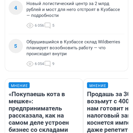
Новый логистический центр за 2 млрд
4
рублей и мост для него отстроят в Кузбассе
— подробности
6 056
5
Обрушившийся в Кузбассе склад Wildberries
5
планирует возобновить работу — что
происходит внутри
6 054
9
МНЕНИЕ
МНЕНИЕ
«Покупаешь кота в
Продашь за 300
мешке»:
возьмут с 4000
предприниматель
нам готовит н
рассказала, как на
налоговый зако
самом деле устроен
коснется импор
бизнес со складами
даже репетито