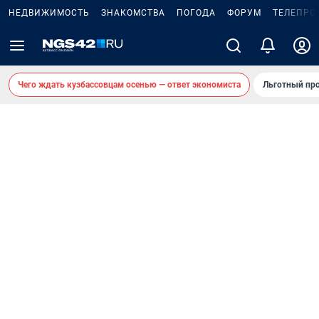
НЕДВИЖИМОСТЬ
ЗНАКОМСТВА
ПОГОДА
ФОРУМ
ТЕЛЕПРО
Чего ждать кузбассовцам осенью — ответ экономиста
Льготный про