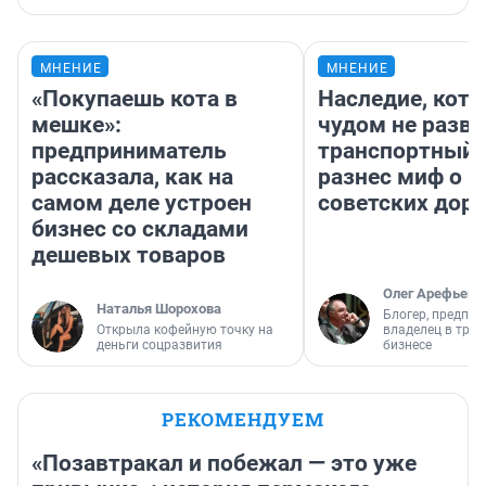
МНЕНИЕ
МНЕНИЕ
«Покупаешь кота в
Наследие, кото
мешке»:
чудом не разва
предприниматель
транспортный 
рассказала, как на
разнес миф о 
самом деле устроен
советских доро
бизнес со складами
дешевых товаров
Олег Арефьев
Наталья Шорохова
Блогер, предпри
Открыла кофейную точку на
владелец в тра
деньги соцразвития
бизнесе
РЕКОМЕНДУЕМ
«Позавтракал и побежал — это уже