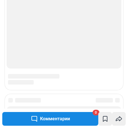
Прайс-лист
О компании
Наши награды
Наши вакансии
Техподдержка
Предвыборная агитация
Все города сети
0
Мобильное приложение
Комментарии
Google Play
App Store