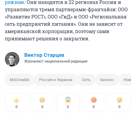
режиме
. Они находятся в 22 регионах России и
управляются тремя партнерами-франчайзи: ООО
«Развитие РОСТ», ООО «ГиД» и ООО «Региональная
сеть предприятий питания». Они не зависят от
американской корпорации, поэтому сами
принимают решения о закрытии.
Виктор Старцев
Журналист национальной редакции
McDonalds
Россия и Украина
Сеть
Бизнес
Новое
0
0
0
0
0