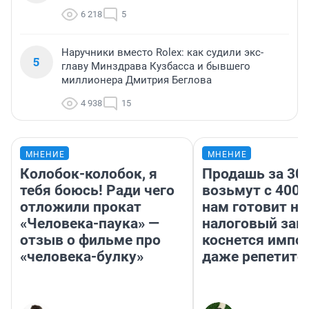
6 218
5
Наручники вместо Rolex: как судили экс-
5
главу Минздрава Кузбасса и бывшего
миллионера Дмитрия Беглова
4 938
15
МНЕНИЕ
МНЕНИЕ
Колобок-колобок, я
Продашь за 300
тебя боюсь! Ради чего
возьмут с 4000
отложили прокат
нам готовит н
«Человека-паука» —
налоговый зако
отзыв о фильме про
коснется импор
«человека-булку»
даже репетито