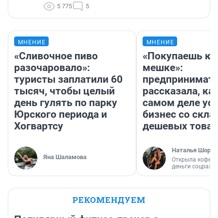
5 775
5
МНЕНИЕ
МНЕНИЕ
«Сливочное пиво
«Покупаешь ко
разочаровало»:
мешке»:
туристы заплатили 60
предпринимат
тысяч, чтобы целый
рассказала, как
день гулять по парку
самом деле ус
Юрского периода и
бизнес со скл
Хогвартсу
дешевых това
Наталья Шорох
Яна Шаламова
Открыла кофейн
деньги соцразв
РЕКОМЕНДУЕМ