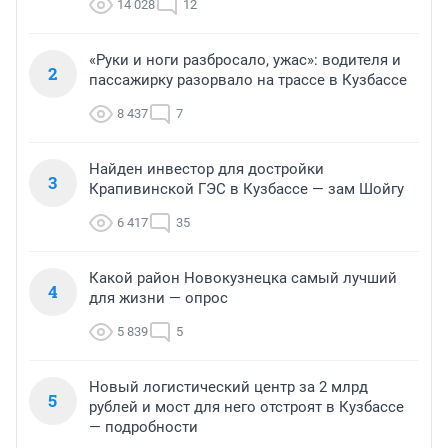
14 028
12
«Руки и ноги разбросало, ужас»: водителя и
2
пассажирку разорвало на трассе в Кузбассе
8 437
7
Найден инвестор для достройки
3
Крапивинской ГЭС в Кузбассе — зам Шойгу
6 417
35
Какой район Новокузнецка самый лучший
4
для жизни — опрос
5 839
5
Новый логистический центр за 2 млрд
5
рублей и мост для него отстроят в Кузбассе
— подробности