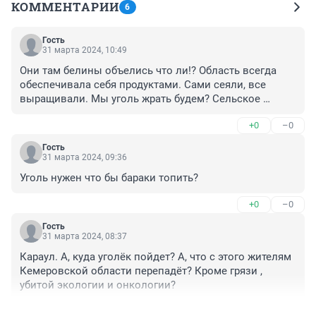
КОММЕНТАРИИ
6
Гость
31 марта 2024, 10:49
Они там белины объелись что ли!? Область всегда 
обеспечивала себя продуктами. Сами сеяли, все 
выращивали. Мы уголь жрать будем? Сельское 
хозяйство в полном упадке от нового губернатора. 
+0
–0
Зато его ненаглядная богатеет
Гость
31 марта 2024, 09:36
Уголь нужен что бы бараки топить?
+0
–0
Гость
31 марта 2024, 08:37
Караул. А, куда уголёк пойдет? А, что с этого жителям 
Кемеровской области перепадёт? Кроме грязи , 
убитой экологии и онкологии?
+0
–0