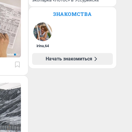
экопарка «Лотос» в Уссурийске
ЗНАКОМСТВА
irina
,
64
Начать знакомиться