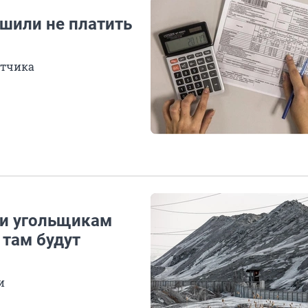
шили не платить
етчика
ли угольщикам
 там будут
и