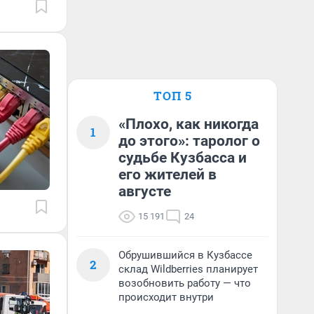
ТОП 5
«Плохо, как никогда
1
до этого»: таролог о
судьбе Кузбасса и
его жителей в
августе
15 191
24
Обрушившийся в Кузбассе
2
склад Wildberries планирует
возобновить работу — что
происходит внутри