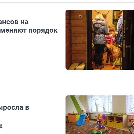
ансов на
к меняют порядок
ыросла в
й