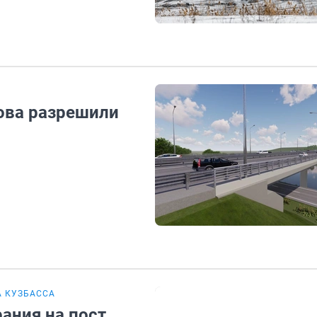
рова разрешили
А КУЗБАССА
ания на пост