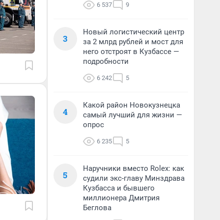
6 537
9
Новый логистический центр
3
за 2 млрд рублей и мост для
него отстроят в Кузбассе —
подробности
6 242
5
Какой район Новокузнецка
4
самый лучший для жизни —
опрос
6 235
5
Наручники вместо Rolex: как
5
судили экс-главу Минздрава
Кузбасса и бывшего
миллионера Дмитрия
Беглова