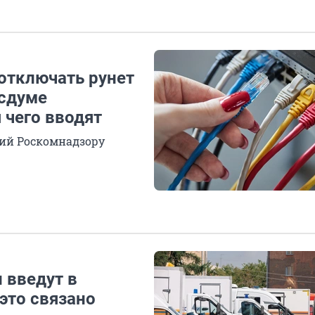
отключать рунет
осдуме
я чего вводят
чий Роскомнадзору
 введут в
это связано