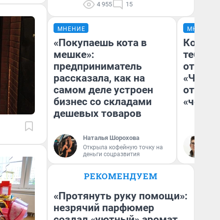
4 955
15
МНЕНИЕ
МНЕНИЕ
«Покупаешь кота в
Колобо
мешке»:
тебя бо
предприниматель
отложи
рассказала, как на
«Челов
самом деле устроен
отзыв 
бизнес со складами
«челов
дешевых товаров
Наталья Шорохова
На
Открыла кофейную точку на
деньги соцразвития
РЕКОМЕНДУЕМ
«Протянуть руку помощи»:
незрячий парфюмер
создал «уютный» аромат