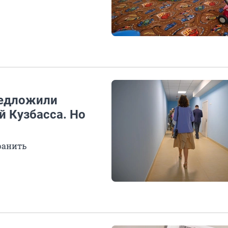
редложили
й Кузбасса. Но
ранить