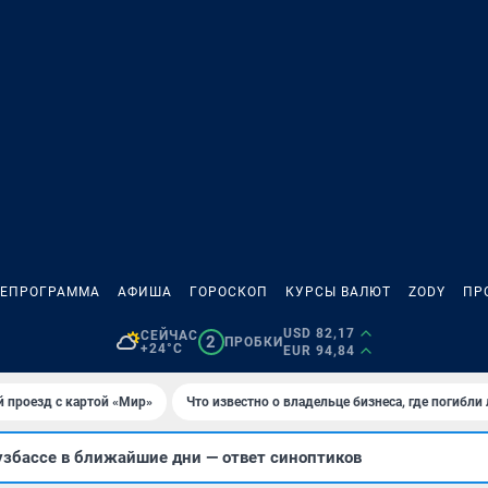
ЛЕПРОГРАММА
АФИША
ГОРОСКОП
КУРСЫ ВАЛЮТ
ZODY
ПР
USD 82,17
СЕЙЧАС
2
ПРОБКИ
+24°C
EUR 94,84
 проезд с картой «Мир»
Что известно о владельце бизнеса, где погибли
узбассе в ближайшие дни — ответ синоптиков