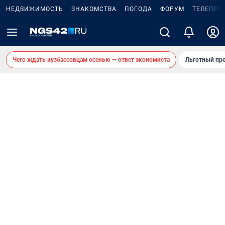
НЕДВИЖИМОСТЬ
ЗНАКОМСТВА
ПОГОДА
ФОРУМ
ТЕЛЕПРО
Чего ждать кузбассовцам осенью — ответ экономиста
Льготный про