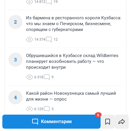
14 812
19
Из бармена в ресторанного короля Кузбасса:
2
что мы знаем о Печерском, бизнесмене,
спорящем с губернаторами
14 374
12
Обрушившийся в Кузбассе склад Wildberries
3
планирует возобновить работу — что
происходит внутри
6 318
9
Какой район Новокузнецка самый лучший
4
для жизни — опрос
6 129
5
0
Комментарии
Новый логистический центр за 2 млрд
5