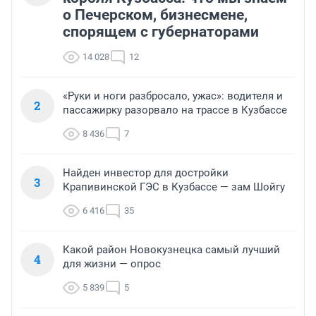
о Печерском, бизнесмене,
спорящем с губернаторами
14 028
12
«Руки и ноги разбросало, ужас»: водителя и
2
пассажирку разорвало на трассе в Кузбассе
8 436
7
Найден инвестор для достройки
3
Крапивинской ГЭС в Кузбассе — зам Шойгу
6 416
35
Какой район Новокузнецка самый лучший
4
для жизни — опрос
5 839
5