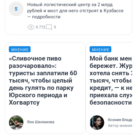
Новый логистический центр за 2 млрд
5
рублей и мост для него отстроят в Кузбассе
— подробности
5 772
5
МНЕНИЕ
МНЕНИЕ
«Сливочное пиво
Мой банк меня
разочаровало»:
бережет. Журн
туристы заплатили 60
хотела снять 2
тысяч, чтобы целый
тысяч, чтобы п
день гулять по парку
кредит, — к не
Юрского периода и
приехала служ
Хогвартсу
безопасности
Ксения Владим
Яна Шаламова
Автор мнения