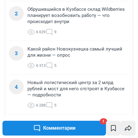
Обрушившийся в Кузбассе склад Wildberries
2
планирует возобновить работу — что
происходит внутри
6 629
9
Какой район Новокузнецка самый лучший
3
для жизни — опрос
6 313
5
Новый логистический центр за 2 млрд
4
рублей и мост для него отстроят в Кузбассе
— подробности
6 288
5
1
Дороги целые и школы рядом?
5
Комментарии
Новокузнечане назвали самый лучший (и
дешевый) район для жизни