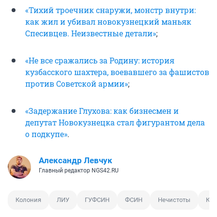
«Тихий троечник снаружи, монстр внутри:
как жил и убивал новокузнецкий маньяк
Спесивцев. Неизвестные детали»
;
«Не все сражались за Родину: история
кузбасского шахтера, воевавшего за фашистов
против Советской армии»
;
«Задержание Глухова: как бизнесмен и
депутат Новокузнецка стал фигурантом дела
о подкупе»
.
Александр Левчук
Главный редактор NGS42.RU
Колония
ЛИУ
ГУФСИН
ФСИН
Нечистоты
Кан