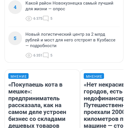
Какой район Новокузнецка самый лучший
4
для жизни — опрос
6 375
5
Новый логистический центр за 2 млрд
5
рублей и мост для него отстроят в Кузбассе
— подробности
6 351
5
МНЕНИЕ
МНЕНИЕ
«Покупаешь кота в
«Нет некрасив
мешке»:
городов, есть
предприниматель
недофинансиро
рассказала, как на
Путешественн
самом деле устроен
проехали 2000
бизнес со складами
километров по 
дешевых товаров
машине — стои