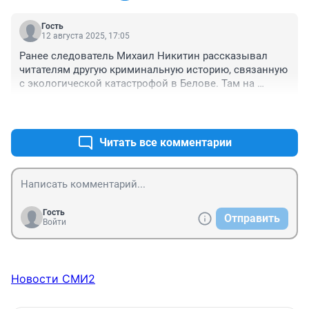
Гость
12 августа 2025, 17:05
Ранее следователь Михаил Никитин рассказывал 
читателям другую криминальную историю, связанную 
с экологической катастрофой в Белове. Там на 
проблеме населения зарабатывал самарский 
+0
–0
предприниматель и почетный житель. АФТОР, может 
это был Саратовский бизнесмен, а не Самарский, 
проверяйте факты, милок
Читать все комментарии
Гость
Отправить
Войти
Новости СМИ2