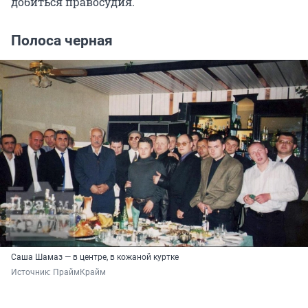
добиться правосудия.
Полоса черная
Саша Шамаз — в центре, в кожаной куртке
Источник: 
ПраймКрайм