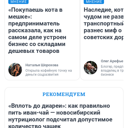
МНЕНИЕ
МНЕНИЕ
«Покупаешь кота в
Наследие, кото
мешке»:
чудом не разва
предприниматель
транспортный 
рассказала, как на
разнес миф о 
самом деле устроен
советских доро
бизнес со складами
дешевых товаров
Олег Арефьев
Наталья Шорохова
Блогер, предпри
Открыла кофейную точку на
владелец в тра
деньги соцразвития
бизнесе
РЕКОМЕНДУЕМ
«Вплоть до диареи»: как правильно
пить иван-чай — новосибирский
нутрициолог подсчитал допустимое
количество чашек