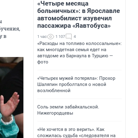
«Четыре месяца
больничных»: в Ярославле
автомобилист изувечил
ы
пассажира «Яавтобуса»
бучения,
у в
1 час
1 107
4
«Расходы на топливо колоссальные»:
как многодетная семья едет на
автодоме из Барнаула в Турцию —
фото
«Четырех мужей потеряла»: Прохор
Шаляпин проболтался о новой
возлюбленной
Соль земли забайкальской.
Нижегородцевы
«Не хочется в это верить». Как
сложилась судьба «следователя на