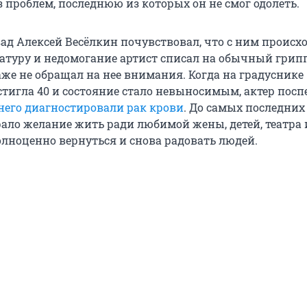
з проблем, последнюю из которых он не смог одолеть.
ад Алексей Весёлкин почувствовал, что с ним происхо
ературу и недомогание артист списал на обычный грип
аже не обращал на нее внимания. Когда на градуснике
стигла 40 и состояние стало невыносимым, актер пос
 него диагностировали рак крови
. До самых последних
рало желание жить ради любимой жены, детей, театра 
олноценно вернуться и снова радовать людей.