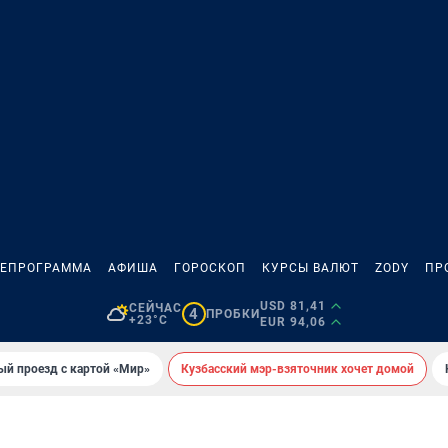
ЛЕПРОГРАММА
АФИША
ГОРОСКОП
КУРСЫ ВАЛЮТ
ZODY
ПР
USD 81,41
СЕЙЧАС
4
ПРОБКИ
+23°C
EUR 94,06
ый проезд с картой «Мир»
Кузбасский мэр-взяточник хочет домой