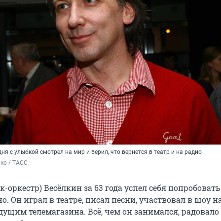
дня с улыбкой смотрел на мир и верил, что вернется в театр и на радио
ко / ТАСС
к-оркестр) Весёлкин за 63 года успел себя попробовать 
о. Он играл в театре, писал песни, участвовал в шоу н
ущим телемагазина. Всё, чем он занимался, радовало е