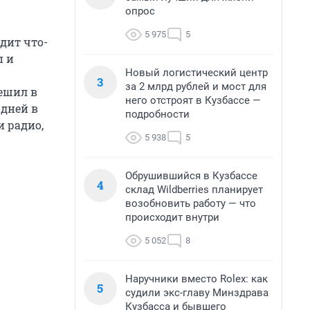
опрос
5 975
5
дит что-
п и
Новый логистический центр
3
за 2 млрд рублей и мост для
пешил в
него отстроят в Кузбассе —
 дней в
подробности
и радио,
5 938
5
Обрушившийся в Кузбассе
4
склад Wildberries планирует
возобновить работу — что
происходит внутри
5 052
8
Наручники вместо Rolex: как
5
судили экс-главу Минздрава
Кузбасса и бывшего