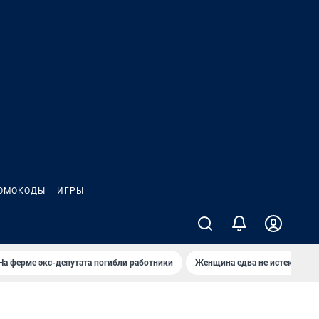
ОМОКОДЫ
ИГРЫ
На ферме экс-депутата погибли работники
Женщина едва не истекла кро