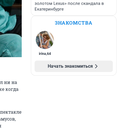
золотом Lexus» после скандала в
Екатеринбурге
ЗНАКОМСТВА
irina
,
64
Начать знакомиться
л ни на
же когда
спектакле
амусов,
н