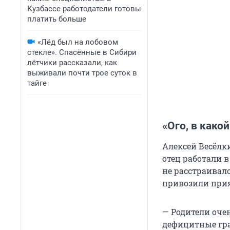
Кузбассе работодатели готовы
платить больше
«Лёд был на лобовом
стекле». Спасённые в Сибири
лётчики рассказали, как
выживали почти трое суток в
тайге
«Ого, в како
Алексей Весёлки
отец работали в
не расстраивалс
привозили при
— Родители оче
дефицитные гра