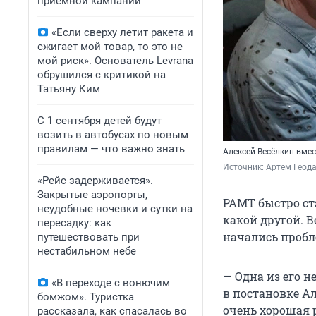
приемной кампании
«Если сверху летит ракета и
сжигает мой товар, то это не
мой риск». Основатель Levrana
обрушился с критикой на
Татьяну Ким
С 1 сентября детей будут
возить в автобусах по новым
правилам — что важно знать
Алексей Весёлкин вмес
Источник: 
Артем Геода
«Рейс задерживается».
Закрытые аэропорты,
РАМТ быстро ст
неудобные ночевки и сутки на
какой другой. В
пересадку: как
начались пробл
путешествовать при
нестабильном небе
— Одна из его н
«В переходе с вонючим
в постановке А
бомжом». Туристка
очень хорошая р
рассказала, как спасалась во