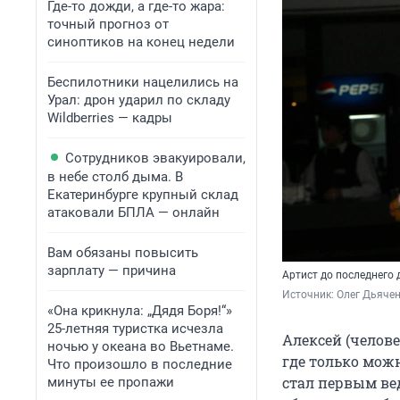
Где-то дожди, а где-то жара:
точный прогноз от
синоптиков на конец недели
Беспилотники нацелились на
Урал: дрон ударил по складу
Wildberries — кадры
Сотрудников эвакуировали,
в небе столб дыма. В
Екатеринбурге крупный склад
атаковали БПЛА — онлайн
Вам обязаны повысить
зарплату — причина
Артист до последнего 
Источник: 
Олег Дьячен
«Она крикнула: „Дядя Боря!“»
25-летняя туристка исчезла
Алексей (челове
ночью у океана во Вьетнаме.
где только можн
Что произошло в последние
стал первым вед
минуты ее пропажи