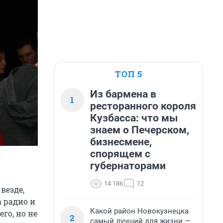
ТОП 5
Из бармена в
1
ресторанного короля
Кузбасса: что мы
знаем о Печерском,
бизнесмене,
спорящем с
губернаторами
14 186
12
везде,
а радио и
Какой район Новокузнецка
го, но не
2
самый лучший для жизни —