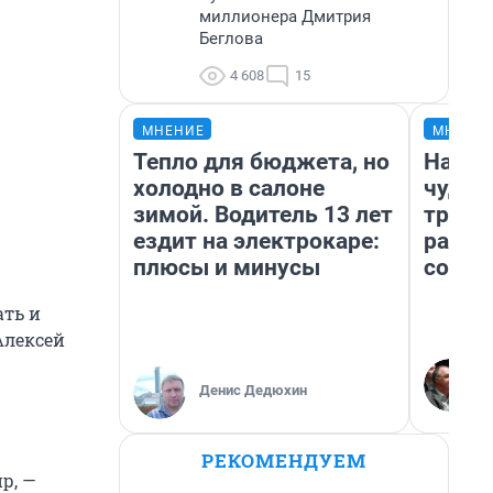
миллионера Дмитрия
Беглова
4 608
15
МНЕНИЕ
МНЕНИ
Тепло для бюджета, но
Насле
холодно в салоне
чудом
зимой. Водитель 13 лет
транс
ездит на электрокаре:
разне
плюсы и минусы
совет
ать и
Алексей
Денис Дедюхин
РЕКОМЕНДУЕМ
р, —