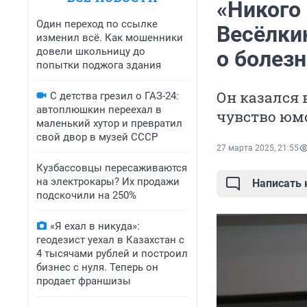
«Никого 
Один переход по ссылке
Весёлки
изменил всё. Как мошенники
довели школьницу до
о болез
попытки поджога здания
Он казался 
С детства грезил о ГАЗ-24:
автоплюшкин переехал в
чувство юм
маленький хутор и превратил
свой двор в музей СССР
27 марта 2025, 21:55
Кузбассовцы пересаживаются
на электрокары? Их продажи
Написать
подскочили на 250%
«Я ехал в никуда»:
геодезист уехал в Казахстан с
4 тысячами рублей и построил
бизнес с нуля. Теперь он
продает франшизы