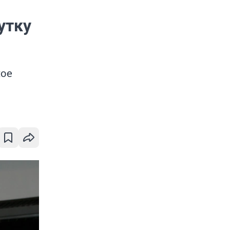
утку
ное