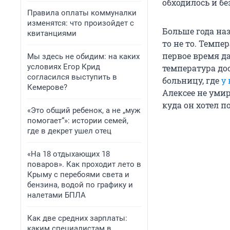
обходилось и бе
Правила оплаты коммуналки
изменятся: что произойдет с
Больше года наз
квитанциями
то не то. Темп
первое время д
Мы здесь не обидим: на каких
условиях Егор Крид
температура до
согласился выступить в
больницу, где
у
Кемерове?
Алексее не уми
куда он хотел п
«Это общий ребенок, а не „муж
помогает“»: истории семей,
где в декрет ушел отец
«На 18 отдыхающих 18
поваров». Как проходит лето в
Крыму с перебоями света и
бензина, водой по графику и
налетами БПЛА
Как две средних зарплаты:
каким специалистам в