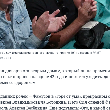
те с другими членами труппы отмечает открытие 101-го сезона в РАМТ
кян / ТАСС
ал для артиста вторым домом, который он не променя
есёлкин провел на сцене 42 года и не хотел уходить, да
емы со здоровьем.
едавних ролей — Фамусов в «Горе от ума», прекрасном 
лексея Владимировича Бородина. И это был огневой Ф
оль Алексея Весёлкина. Еще подумала: «Ого, в какой о