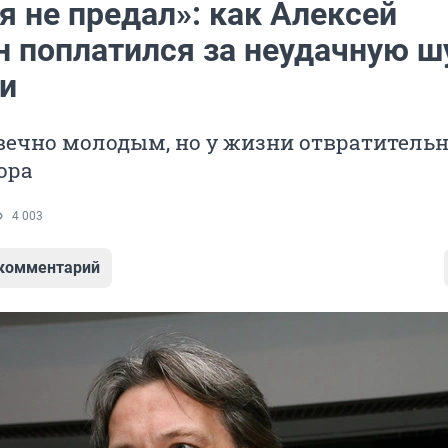
я не предал»: как Алексей
н поплатился за неудачную ш
ни
вечно молодым, но у жизни отвратитель
ора
4 003
 комментарий