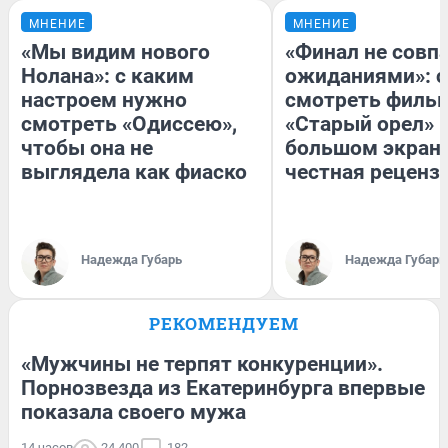
МНЕНИЕ
МНЕНИЕ
«Мы видим нового
«Финал не совпа
Нолана»: с каким
ожиданиями»: с
настроем нужно
смотреть филь
смотреть «Одиссею»,
«Старый орел» 
чтобы она не
большом экран
выглядела как фиаско
честная реценз
Надежда Губарь
Надежда Губарь
РЕКОМЕНДУЕМ
«Мужчины не терпят конкуренции».
Порнозвезда из Екатеринбурга впервые
показала своего мужа
14 часов
24 400
182