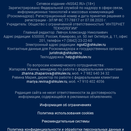
Сетевое издание «NGS42.RU» (18+)
Зарегистрировано Федеральной службой по надзору в сфере связи,
информационных технологий и массовых коммуникаций
(Роскомнадзор). Регистрационный номер и дата принятия решения о
регистрации - ЭЛ № ФС 77-78817 от 07.08.2020 г.
Учредитель: Общество с ограниченной ответственностью "ИНТЕРНЕТ
ТЕХНОЛОГИИ"
Главный редактор: Левчук Александр Николаевич
Адрес редакции: 650000, Россия, Кемерово, ул. 50 лет Октября, д. 11, офис
201, телефон +7 (3842) 23-22-60
Электронный адрес редакции:
ngs42@shkulev.ru
Контактные данные для Роскомнадзора и государственных органов:
juristnsk@shkulev.ru
Техподдержка:
help@shkulev.ru
По вопросам коммерческого сотрудничества:
Жапарова Жанна, менеджер по работе с федеральными клиентами
zhanna.zhaparova@shkulev.ru
, моб. + 7 982 640 34 32
Ревина Мария, директор по работе с федеральными клиентами
mariya.revina@shkulev.ru
, моб. +7 910 402 4056
Редакция сайта не несет ответственности за достоверность
информации, содержащейся в рекламных объявлениях.
Информация об ограничениях
Политика использования cookies
Рекомендательные системы
Политика конфиденциальности и обработки персональных данных и