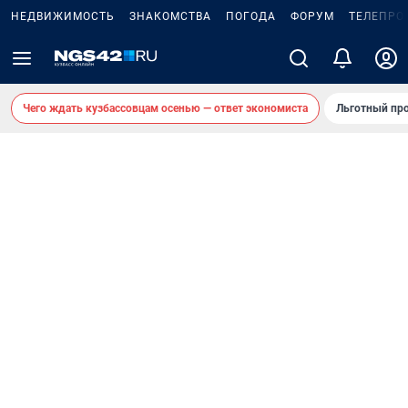
НЕДВИЖИМОСТЬ
ЗНАКОМСТВА
ПОГОДА
ФОРУМ
ТЕЛЕПРО
Чего ждать кузбассовцам осенью — ответ экономиста
Льготный про