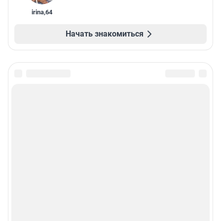
irina
,
64
Начать знакомиться