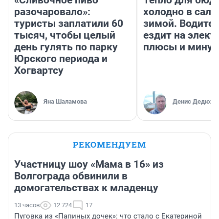
«Сливочное пиво
Тепло для бюд
разочаровало»:
холодно в сало
туристы заплатили 60
зимой. Водител
тысяч, чтобы целый
ездит на элект
день гулять по парку
плюсы и мину
Юрского периода и
Хогвартсу
Яна Шаламова
Денис Дедюхи
РЕКОМЕНДУЕМ
Участницу шоу «Мама в 16» из
Волгограда обвинили в
домогательствах к младенцу
13 часов
12 724
17
Пуговка из «Папиных дочек»: что стало с Екатериной