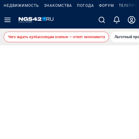
НЕДВИЖИМОСТЬ
ЗНАКОМСТВА
ПОГОДА
ФОРУМ
ТЕЛЕПРО
Чего ждать кузбассовцам осенью — ответ экономиста
Льготный про