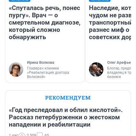
«Спуталась речь, понес
Наследие, кото
пургу». Врач — о
чудом не разва
смертельном диагнозе,
транспортный 
который сложно
разнес миф о 
обнаружить
советских доро
Ирина Волкова
Олег Арефьев
Главврач клиники
Блогер, предпри
«Реабилитация доктора
владелец в тра
Волковой»
бизнесе
РЕКОМЕНДУЕМ
«Год преследовал и облил кислотой».
Рассказ петербурженки о жестоком
нападении и реабилитации
1 час
2 509
65