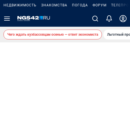
НЕДВИЖИМОСТЬ
ЗНАКОМСТВА
ПОГОДА
ФОРУМ
ТЕЛЕПРО
Чего ждать кузбассовцам осенью — ответ экономиста
Льготный про