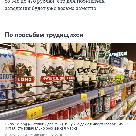
со 348 до 478 рублей, что для посетителя
заведения будет уже весьма заметно.
По просьбам трудящихся
Пиво Feilong («Летящий дракон») не нужно даже импортировать из
Китая: это изначально российская марка
Источник: 
Стас Соколов / NGS.RU