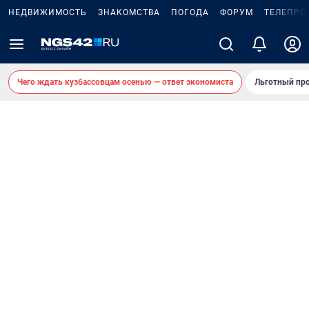
НЕДВИЖИМОСТЬ
ЗНАКОМСТВА
ПОГОДА
ФОРУМ
ТЕЛЕПРО
Чего ждать кузбассовцам осенью — ответ экономиста
Льготный про