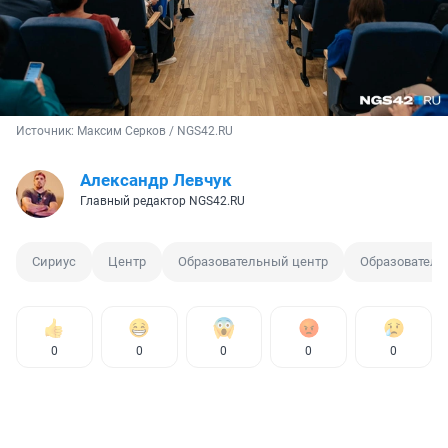
Источник: 
Максим Серков / NGS42.RU
Александр Левчук
Главный редактор NGS42.RU
Сириус
Центр
Образовательный центр
Образователь
0
0
0
0
0