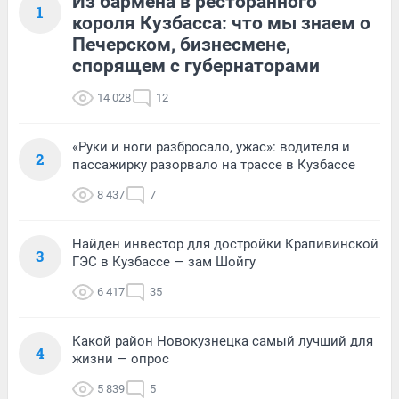
Из бармена в ресторанного
1
короля Кузбасса: что мы знаем о
Печерском, бизнесмене,
спорящем с губернаторами
14 028
12
«Руки и ноги разбросало, ужас»: водителя и
2
пассажирку разорвало на трассе в Кузбассе
8 437
7
Найден инвестор для достройки Крапивинской
3
ГЭС в Кузбассе — зам Шойгу
6 417
35
Какой район Новокузнецка самый лучший для
4
жизни — опрос
5 839
5