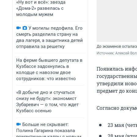
«Ну вот и всё»: звезда
«Дома-2» развелась с
молодым мужем
У могилы педофила. Его
смерть разделила страну на
два лагеря, а защитника детей
отправила за решетку
До экзаменов осталас
Источник: 
Алексей Вол
На ферме бывшего депутата в
Кузбассе задохнулись в
Появилась инфо
колодце с навозом двое
государственны
сотрудников: что известно
утвердили ново
предмет до кон
«В добыче дно и стучаться
снизу не будут»: экономист
Зубаревич — о том, что ждет
Согласно докуме
Кузбасс осенью
Больше не скрывает:
23 мая (чет
Полина Гагарина показала
28 мая (вто
романтичные кадры с новым