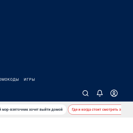
ОМОКОДЫ
ИГРЫ
й мэр-взяточник хочет выйти домой
Где и когда стоит смотреть звездоп