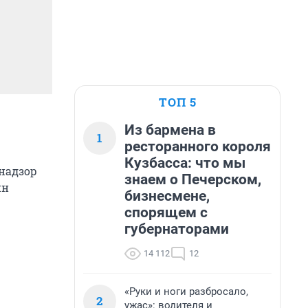
ТОП 5
Из бармена в
1
ресторанного короля
Кузбасса: что мы
надзор
знаем о Печерском,
ин
бизнесмене,
спорящем с
губернаторами
14 112
12
«Руки и ноги разбросало,
2
ужас»: водителя и