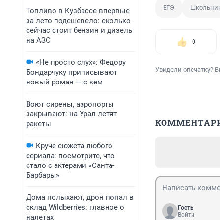
ЕГЭ
Школьни
Топливо в Кузбассе впервые
за лето подешевело: сколько
сейчас стоит бензин и дизель
на АЗС
0
«Не просто слух»: Федору
Увидели опечатку? В
Бондарчуку приписывают
новый роман — с кем
Воют сирены, аэропорты
закрывают: на Урал летят
КОММЕНТАР
ракеты
Круче сюжета любого
сериала: посмотрите, что
стало с актерами «Санта-
Барбары»
Дома полыхают, дрон попал в
склад Wildberries: главное о
Гость
Войти
налетах