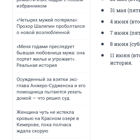
избранником
31 мая (пя
«Четырех мужей потеряла»:
4 июня (вт
Прохор Шаляпин проболтался
7 июня (пя
о новой возлюбленной
8 июня (су
«Меня годами преследует
бывшая любовница мужа: она
11 июня (в
портит жилье и угрожает».
история.
Реальная история
Осужденный за взятки экс-
глава Анжеро-Судженска и его
помощница пытаются уехать
домой — что решил суд
Женщина чуть не истекла
кровью на Красном озере в
Кемерове, пока полчаса
ждала скорую