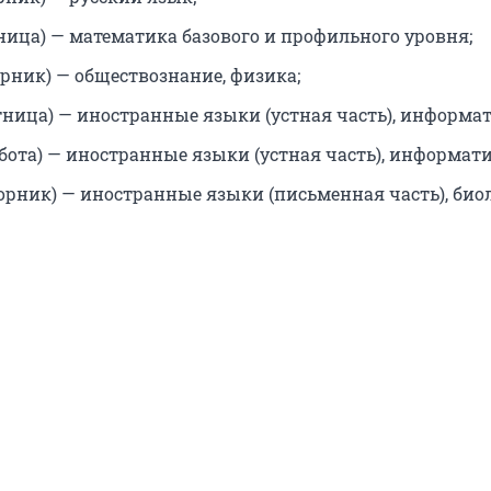
тница) — математика базового и профильного уровня;
орник) — обществознание, физика;
тница) — иностранные языки (устная часть), информат
ббота) — иностранные языки (устная часть), информати
торник) — иностранные языки (письменная часть), био