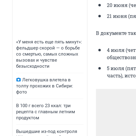
20 июня (ч
21 июня (п
В документе та
«У меня есть еще пять минут»:
фельдшер скорой — о борьбе
4 июля (че
со смертью, самых сложных
обществозн
вызовах и чувстве
безысходности
5 июля (пя
часть), ист
Легковушка влетела в
толпу прохожих в Сибири:
фото
В 100 г всего 23 ккал: три
рецепта с главным летним
продуктом
Вышедшие из-под контроля