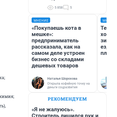
5 858
5
МНЕНИЕ
МНЕНИ
«Покупаешь кота в
Тепло
мешке»:
холод
предприниматель
зимой
рассказала, как на
ездит
самом деле устроен
плюсы
бизнес со складами
дешевых товаров
ка;
Наталья Шорохова
Открыла кофейную точку на
деньги соцразвития
 химия;
РЕКОМЕНДУЕМ
ь),
«Я не жалуюсь».
Строитель лишился рук и