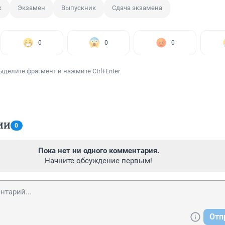
к
Экзамен
Выпускник
Сдача экзамена
0
0
0
ыделите фрагмент и нажмите Ctrl+Enter
ИИ
0
Пока нет ни одного комментария.
Начните обсуждение первым!
Отп