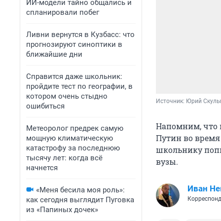
ИИ-модели тайно общались и
спланировали побег
Ливни вернутся в Кузбасс: что
прогнозируют синоптики в
ближайшие дни
Справится даже школьник:
пройдите тест по географии, в
котором очень стыдно
Источник: 
Юрий Скулы
ошибиться
Напомним, что
Метеоролог предрек самую
Путин во время
мощную климатическую
катастрофу за последнюю
школьнику попы
тысячу лет: когда всё
вузы.
начнется
Иван Не
«Меня бесила моя роль»:
как сегодня выглядит Пуговка
Корреспонд
из «Папиных дочек»