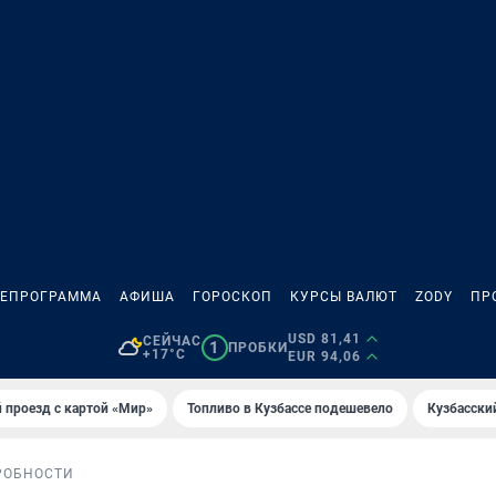
ЛЕПРОГРАММА
АФИША
ГОРОСКОП
КУРСЫ ВАЛЮТ
ZODY
ПР
USD 81,41
СЕЙЧАС
1
ПРОБКИ
+17°C
EUR 94,06
 проезд с картой «Мир»
Топливо в Кузбассе подешевело
Кузбасски
РОБНОСТИ