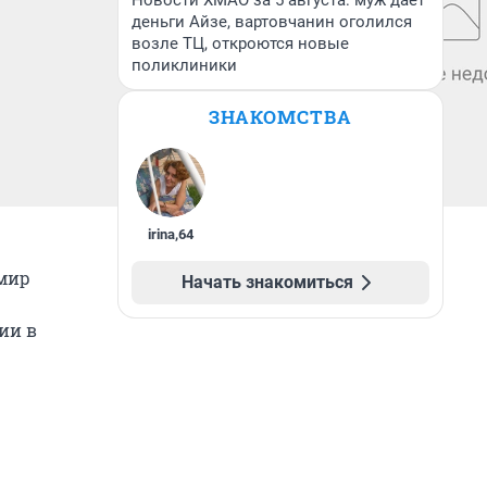
Новости ХМАО за 5 августа: муж дает
деньги Айзе, вартовчанин оголился
возле ТЦ, откроются новые
поликлиники
ЗНАКОМСТВА
irina
,
64
мир
Начать знакомиться
ии в