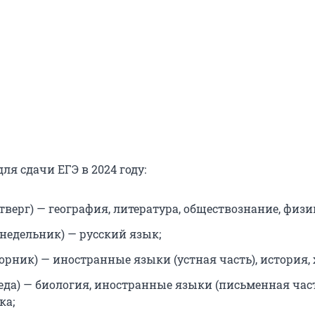
ля сдачи ЕГЭ в 2024 году:
тверг) — география, литература, обществознание, физи
онедельник) — русский язык;
орник) — иностранные языки (устная часть), история,
еда) — биология, иностранные языки (письменная част
ка;