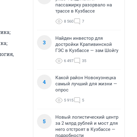
пассажирку разорвало на
трассе в Кузбассе
8 560
7
ика;
Найден инвестор для
3
ка;
достройки Крапивинской
ГЭС в Кузбассе — зам Шойгу
логия,
6 497
35
Какой район Новокузнецка
4
самый лучший для жизни —
опрос
5 915
5
Новый логистический центр
5
за 2 млрд рублей и мост для
него отстроят в Кузбассе —
подробности